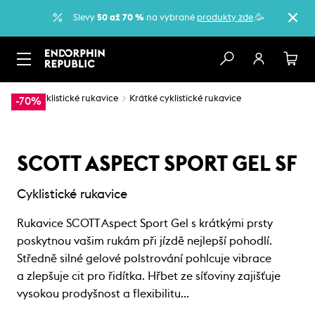
Slevy
50 až 70 %
na vybrané
produkty zde
.🥳
…
Cyklistické rukavice
Krátké cyklistické rukavice
-70%
SCOTT ASPECT SPORT GEL SF
Cyklistické rukavice
Rukavice SCOTT Aspect Sport Gel s krátkými prsty
poskytnou vašim rukám při jízdě nejlepší pohodlí.
Středně silné gelové polstrování pohlcuje vibrace
a zlepšuje cit pro řidítka. Hřbet ze síťoviny zajišťuje
vysokou prodyšnost a flexibilitu…