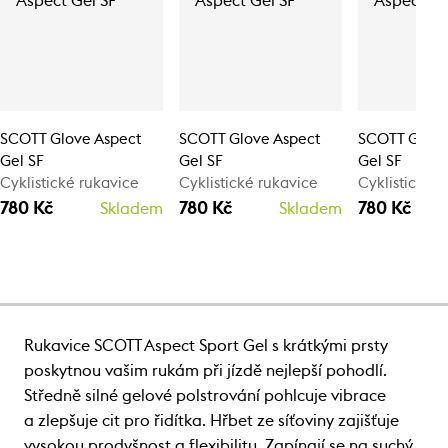
SCOTT Glove Aspect
SCOTT Glove Aspect
SCOTT Glove
Gel SF
Gel SF
Gel SF
Cyklistické rukavice
Cyklistické rukavice
Cyklistické 
780 Kč
780 Kč
780 Kč
Skladem
Skladem
Rukavice SCOTT Aspect Sport Gel s krátkými prsty
poskytnou vašim rukám při jízdě nejlepší pohodlí.
Středně silné gelové polstrování pohlcuje vibrace
a zlepšuje cit pro řidítka. Hřbet ze síťoviny zajišťuje
vysokou prodyšnost a flexibilitu. Zapínají se na suchý