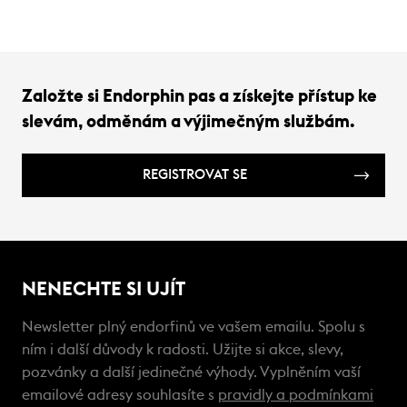
Založte si Endorphin pas a získejte přístup ke
slevám, odměnám a výjimečným službám.
REGISTROVAT SE
NENECHTE SI UJÍT
Newsletter plný endorfinů ve vašem emailu. Spolu s
ním i další důvody k radosti. Užijte si akce, slevy,
pozvánky a další jedinečné výhody. Vyplněním vaší
emailové adresy souhlasíte s
pravidly a podmínkami