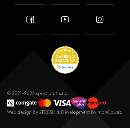
© 2021–2026 sport port s.r.o.
Web design by
2FRESH
& Development by
manGoweb