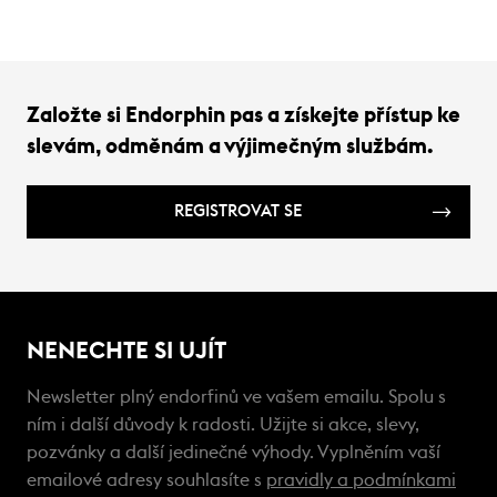
Založte si Endorphin pas a získejte přístup ke
slevám, odměnám a výjimečným službám.
REGISTROVAT SE
NENECHTE SI UJÍT
Newsletter plný endorfinů ve vašem emailu. Spolu s
ním i další důvody k radosti. Užijte si akce, slevy,
pozvánky a další jedinečné výhody. Vyplněním vaší
emailové adresy souhlasíte s
pravidly a podmínkami