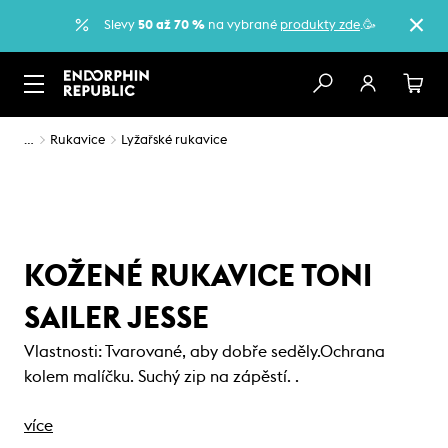
Slevy
50 až 70 %
na vybrané
produkty zde
.🥳
…
Rukavice
Lyžařské rukavice
KOŽENÉ RUKAVICE TONI
SAILER JESSE
Vlastnosti: Tvarované, aby dobře seděly.Ochrana
kolem malíčku. Suchý zip na zápěstí. .
více