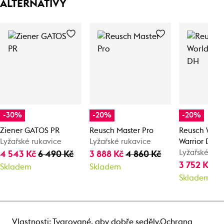
ALTERNATIVY
-30%
-20%
-20%
Ziener GATOS PR
Reusch Master Pro
Reusch Worl
Lyžařské rukavice
Lyžařské rukavice
Warrior DH
Lyžařské ruk
4 543 Kč
6 490 Kč
3 888 Kč
4 860 Kč
3 752 Kč
4 
Skladem
Skladem
Skladem
Vlastnosti: Tvarované, aby dobře seděly.Ochrana