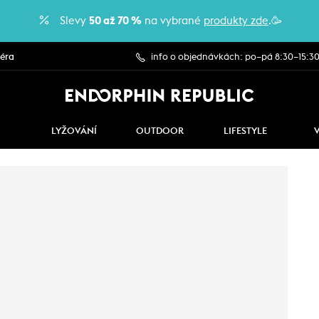
Slevy
50 až 70 %
na vybrané
produkty zde
.🥳
iéra
info o objednávkách: po–pá 8:30–15:3
LYŽOVÁNÍ
OUTDOOR
LIFESTYLE