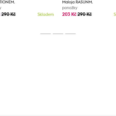
 TIONEM.
Maloja RASUNM.
y
ponožky
č
290 Kč
203 Kč
290 Kč
Skladem
S