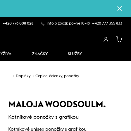
0
+420 776 008 028
info o zboží: po–ne 10–18
+420 777 355 833
VÝŽIVA
ZNAČKY
SLUŽBY
…
Doplňky
Čepice, čelenky, ponožky
MALOJA WOODSOULM.
Kotníkové ponožky s grafikou
Kotníkové unisex ponožky s grafikou