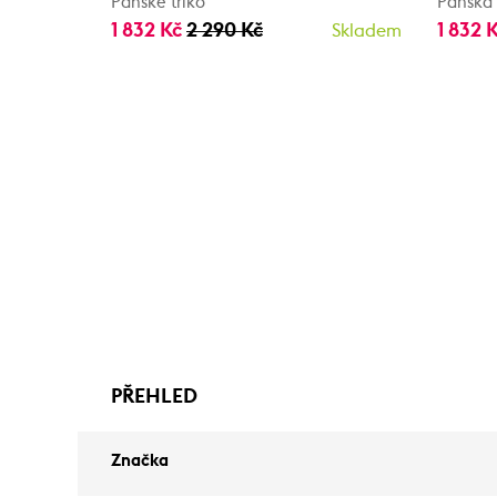
Pánské triko
Pánská 
1 832 Kč
2 290 Kč
1 832 
Skladem
PŘEHLED
Značka