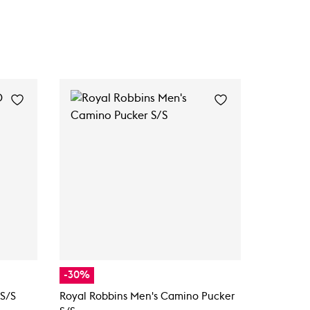
-30%
-50%
S/S
Royal Robbins Men's Camino Pucker
Lundhags 