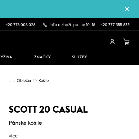
0
+420 776 008 028
info o zboží: po–ne 10–18
+420 777 355 833
VÝŽIVA
ZNAČKY
SLUŽBY
…
Oblečení
Košile
SCOTT 20 CASUAL
Pánské košile
více