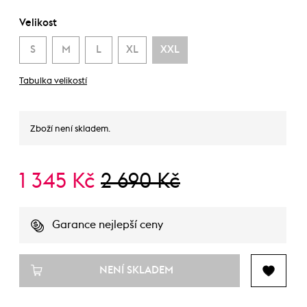
Velikost
S
M
L
XL
XXL
Tabulka velikostí
Zboží není skladem.
1 345 Kč
2 690 Kč
Garance nejlepší ceny
NENÍ SKLADEM