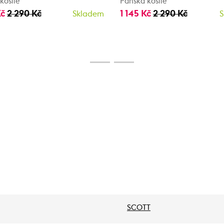
košile
Pánská košile
Kč
2 290 Kč
1 145 Kč
2 290 Kč
Skladem
S
SCOTT