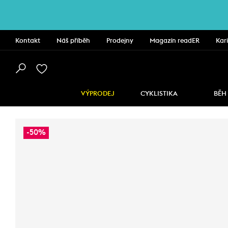
Kontakt
Náš příběh
Prodejny
Magazín readER
Kar
VÝPRODEJ
CYKLISTIKA
BĚH
-50%