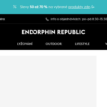
Slevy
50 až 70 %
na vybrané
produkty zde
.🥳
iéra
info o objednávkách: po–pá 8:30–15:3
LYŽOVÁNÍ
OUTDOOR
LIFESTYLE