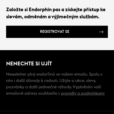
Založte si Endorphin pas a získejte přístup ke
slevám, odměnám a výjimečným službám.
REGISTROVAT SE
NENECHTE SI UJÍT
Newsletter plný endorfinů ve vašem emailu. Spolu s
ním i další důvody k radosti. Užijte si akce, slevy,
pozvánky a další jedinečné výhody. Vyplněním vaší
emailové adresy souhlasíte s
pravidly a podmínkami