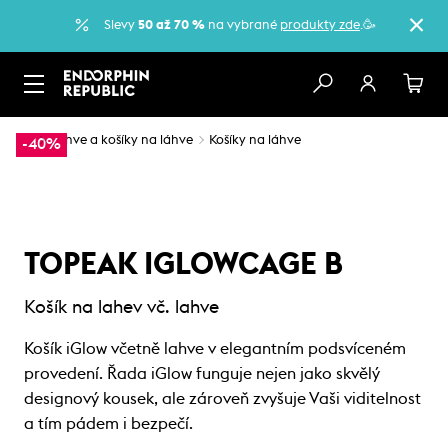
Slevy
50 až 70 %
na vybrané
produkty zde
.🥳
…
Láhve a košíky na láhve
Košíky na láhve
-40%
TOPEAK IGLOWCAGE B
Košík na lahev vč. lahve
Košík iGlow včetně lahve v elegantním podsvíceném
provedení. Řada iGlow funguje nejen jako skvělý
designový kousek, ale zároveň zvyšuje Vaši viditelnost
a tím pádem i bezpečí.