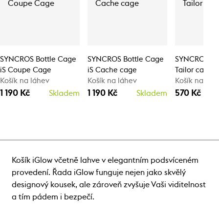
SYNCROS Bottle Cage
SYNCROS Bottle Cage
SYNCROS Bo
iS Coupe Cage
iS Cache cage
Tailor cage 1
Košík na láhev
Košík na láhev
Košík na láh
1 190 Kč
1 190 Kč
570 Kč
Skladem
Skladem
Košík iGlow včetně lahve v elegantním podsvíceném
provedení. Řada iGlow funguje nejen jako skvělý
designový kousek, ale zároveň zvyšuje Vaši viditelnost
a tím pádem i bezpečí.