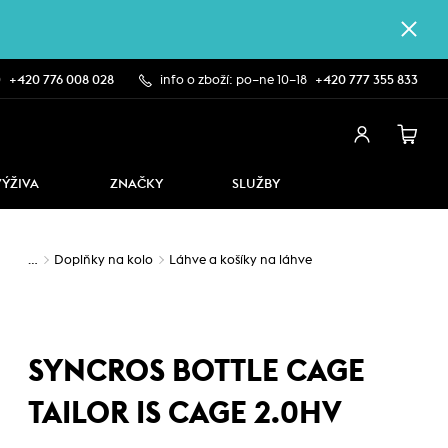
0
+420 776 008 028
info o zboží: po–ne 10–18
+420 777 355 833
VÝŽIVA
ZNAČKY
SLUŽBY
…
Doplňky na kolo
Láhve a košíky na láhve
SYNCROS BOTTLE CAGE
TAILOR IS CAGE 2.0HV