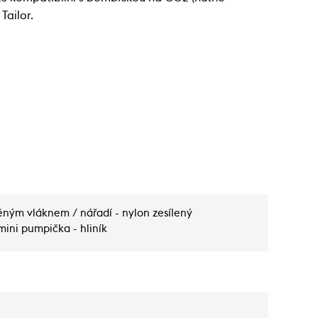
Tailor.
něným vláknem / nářadí - nylon zesílený
ini pumpička - hliník