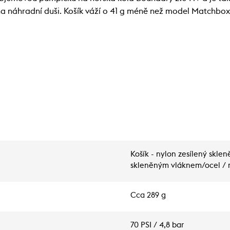
 náhradní duši. Košík váží o 41 g méně než model Matchbox 
Košík - nylon zesílený skle
skleněným vláknem/ocel / m
Cca 289 g
70 PSI / 4,8 bar