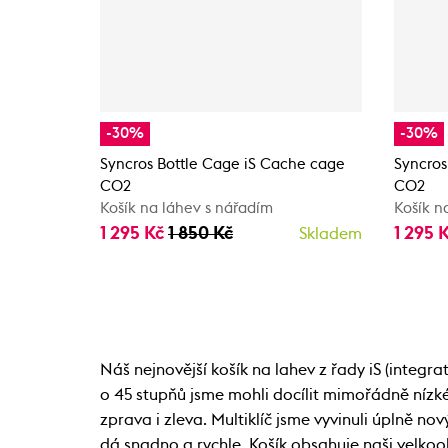
-30%
-30%
Syncros Bottle Cage iS Cache cage
Syncros
CO2
CO2
Košík na láhev s nářadím
Košík n
1 295 Kč
1 850 Kč
1 295 
Skladem
Náš nejnovější košík na lahev z řady iS (integ
o 45 stupňů jsme mohli docílit mimořádně nízké
zprava i zleva. Multiklíč jsme vyvinuli úplně 
dá snadno a rychle. Košík obsahuje naši velk