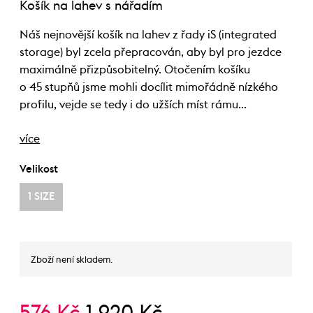
Košík na lahev s nářadím
Náš nejnovější košík na lahev z řady iS (integrated
storage) byl zcela přepracován, aby byl pro jezdce
maximálně přizpůsobitelný. Otočením košíku
o 45 stupňů jsme mohli docílit mimořádně nízkého
profilu, vejde se tedy i do užších míst rámu…
více
Velikost
1 SIZE
Zboží není skladem.