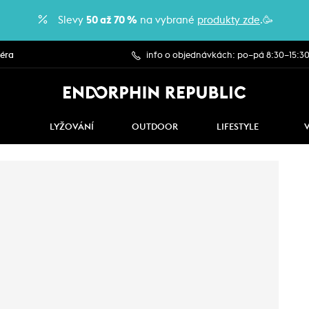
Slevy
50 až 70 %
na vybrané
produkty zde
.🥳
iéra
info o objednávkách: po–pá 8:30–15:3
LYŽOVÁNÍ
OUTDOOR
LIFESTYLE