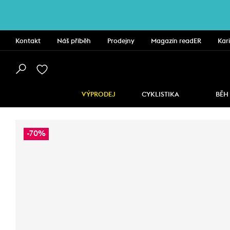
Kontakt
Náš příběh
Prodejny
Magazín readER
Kar
VÝPRODEJ
CYKLISTIKA
BĚH
-70%