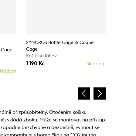
SYNCROS Bottle Cage iS Coupe
SYNCROS 
Cage
Košík na 
e Cage
Košík na láhev
1 190 Kč
1 190 Kč
Skladem
kladem
imálně přizpůsobitelný. Otočením košíku
o něj vkládá zboku. Může se montovat na přístup
íku zapadne bezchybně a bezpečně, vyjmout se
ké kompatibilní s bombičkou na CO2 (nutno