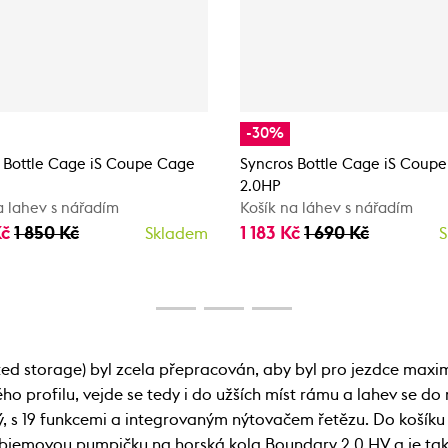
-30%
 Bottle Cage iS Coupe Cage
Syncros Bottle Cage iS Coup
2.0HP
a lahev s nářadím
Košík na láhev s nářadím
Kč
1 850 Kč
1 183 Kč
1 690 Kč
Skladem
S
rated storage) byl zcela přepracován, aby byl pro jezdce max
ho profilu, vejde se tedy i do užších míst rámu a lahev se d
nový, s 19 funkcemi a integrovaným nýtovačem řetězu. Do koš
oobjemovou pumpičku na horská kola Boundary 2.0 HV a je ta