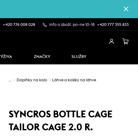
0
+420 776 008 028
info o zboží: po–ne 10–18
+420 777 355 833
VÝŽIVA
ZNAČKY
SLUŽBY
…
Doplňky na kolo
Láhve a košíky na láhve
SYNCROS BOTTLE CAGE
TAILOR CAGE 2.0 R.