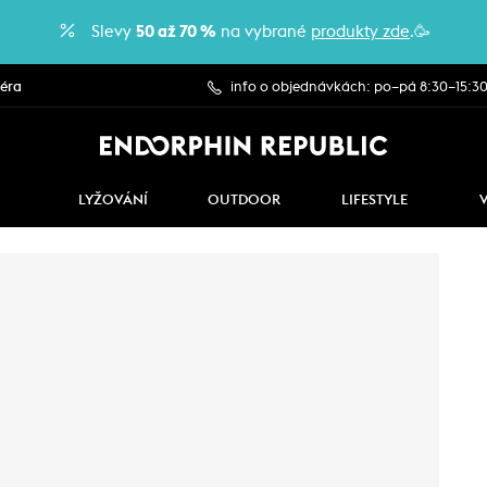
Slevy
50 až 70 %
na vybrané
produkty zde
.🥳
iéra
info o objednávkách: po–pá 8:30–15:3
LYŽOVÁNÍ
OUTDOOR
LIFESTYLE