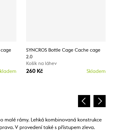
 cage
SYNCROS Bottle Cage Cache cage
SYNCROS 
2.0
2.0
Košík na láhev
Košík na 
260 Kč
260 Kč
kladem
Skladem
ebo malé rámy. Lehká kombinovaná konstrukce
zprava. V provedení také s přístupem zleva.