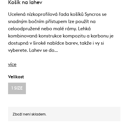
Košík na lahev
Ucelená nízkoprofilová řada košíků Syncros se
snadným bočním přístupem lze použít na
celoodpružené nebo malé rámy. Lehká
kombinovaná konstrukce kompozitu a karbonu je
dostupná v široké nabídce barev, takže i vy si
vyberete. Lahev se do…
více
Velikost
1 SIZE
Zboží není skladem.