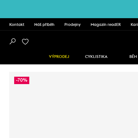
Kontakt
Náš příběh
Prodejny
Magazín readER
Kar
VÝPRODEJ
CYKLISTIKA
BĚH
-70%