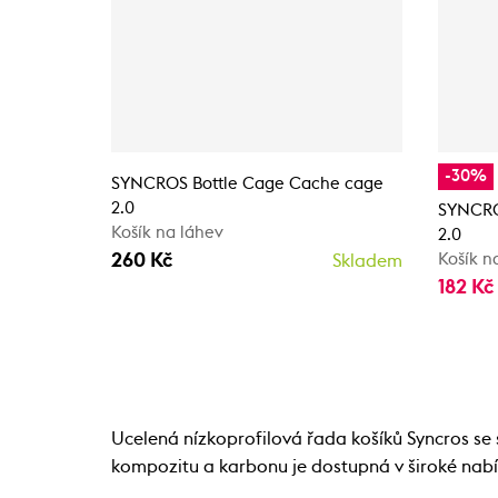
-30%
SYNCROS Bottle Cage Cache cage
2.0
SYNCRO
Košík na láhev
2.0
260 Kč
Košík n
Skladem
182 Kč
Ucelená nízkoprofilová řada košíků Syncros s
kompozitu a karbonu je dostupná v široké nabíd