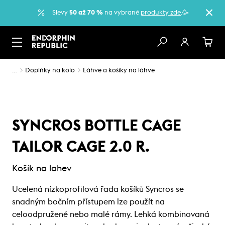
Slevy
50 až 70 %
na vybrané
produkty zde
.🥳
…
Doplňky na kolo
Láhve a košíky na láhve
SYNCROS BOTTLE CAGE
TAILOR CAGE 2.0 R.
Košík na lahev
Ucelená nízkoprofilová řada košíků Syncros se
snadným bočním přístupem lze použít na
celoodpružené nebo malé rámy. Lehká kombinovaná