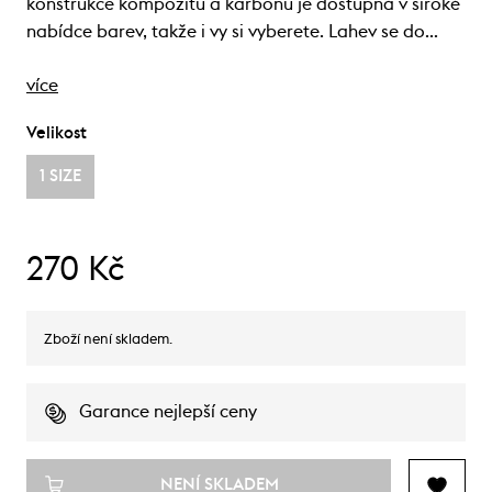
konstrukce kompozitu a karbonu je dostupná v široké
nabídce barev, takže i vy si vyberete. Lahev se do…
více
Velikost
1 SIZE
270 Kč
Zboží není skladem.
Garance nejlepší ceny
NENÍ SKLADEM