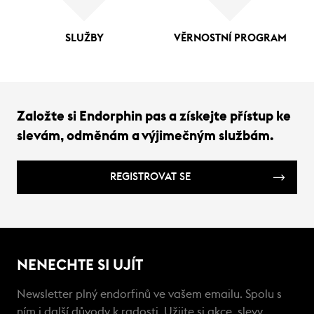
SLUŽBY
VĚRNOSTNÍ PROGRAM
Založte si Endorphin pas a získejte přístup ke
slevám, odměnám a výjimečným službám.
REGISTROVAT SE
NENECHTE SI UJÍT
Newsletter plný endorfinů ve vašem emailu. Spolu s
ním i další důvody k radosti. Užijte si akce, slevy,