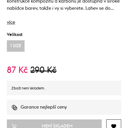
konstrukce kompozitu a karbonu je dostupná v široké
nabídce barev, takže i vy si vyberete. Lahev se do…
více
Velikost
1 SIZE
87 Kč
290 Kč
Zboží není skladem.
Garance nejlepší ceny
NENÍ SKLADEM