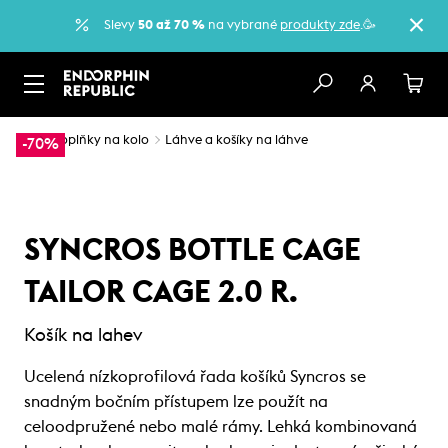
Slevy
50 až 70 %
na vybrané
produkty zde
.🥳
…
Doplňky na kolo
Láhve a košíky na láhve
-70%
SYNCROS BOTTLE CAGE
TAILOR CAGE 2.0 R.
Košík na lahev
Ucelená nízkoprofilová řada košíků Syncros se
snadným bočním přístupem lze použít na
celoodpružené nebo malé rámy. Lehká kombinovaná