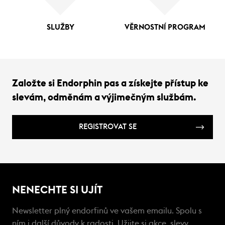
SLUŽBY
VĚRNOSTNÍ PROGRAM
Založte si Endorphin pas a získejte přístup ke
slevám, odměnám a výjimečným službám.
REGISTROVAT SE
NENECHTE SI UJÍT
Newsletter plný endorfinů ve vašem emailu. Spolu s
ním i další důvody k radosti. Užijte si akce, slevy,