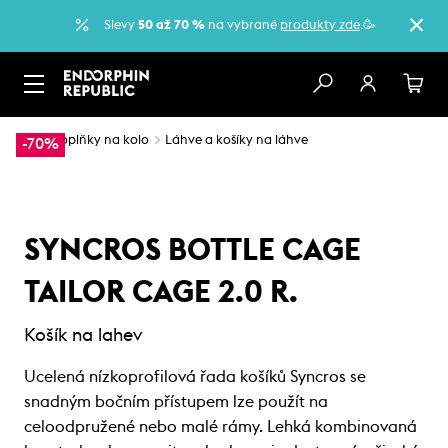
Slevy
50 až 70 %
na vybrané
produkty zde
.🥳
…
Doplňky na kolo
Láhve a košíky na láhve
-70%
SYNCROS BOTTLE CAGE
TAILOR CAGE 2.0 R.
Košík na lahev
Ucelená nízkoprofilová řada košíků Syncros se
snadným bočním přístupem lze použít na
celoodpružené nebo malé rámy. Lehká kombinovaná