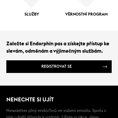
SLUŽBY
VĚRNOSTNÍ PROGRAM
Založte si Endorphin pas a získejte přístup ke
slevám, odměnám a výjimečným službám.
REGISTROVAT SE
NENECHTE SI UJÍT
Newsletter plný endorfinů ve vašem emailu. Spolu s
ním i další důvody k radosti. Užijte si akce, slevy,