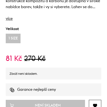
konstrukce kompozitu a karbonu je dostupná v široké
nabídce barev, takže i vy si vyberete. Lahev se do…
více
Velikost
1 SIZE
81 Kč
270 Kč
Zboží není skladem.
Garance nejlepší ceny
NENÍ SKLADEM