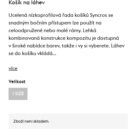
Košík na láhev
Ucelená nízkoprofilová řada košíků Syncros se
snadným bočním přístupem lze použít na
celoodpružené nebo malé rámy. Lehká
kombinovaná konstrukce kompozitu je dostupná
v široké nabídce barev, takže i vy si vyberete. Láhev
se do košíku vkládá…
více
Velikost
1 SIZE
Zboží není skladem.