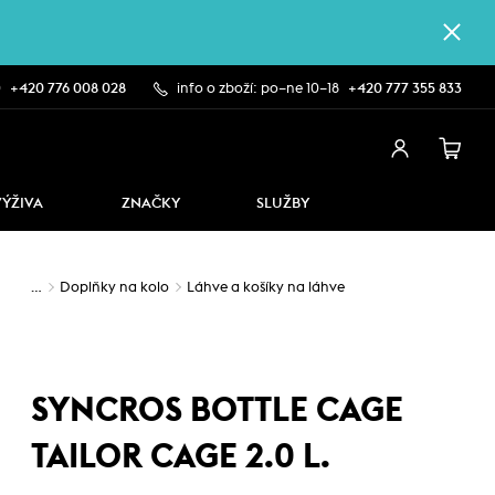
0
+420 776 008 028
info o zboží: po–ne 10–18
+420 777 355 833
VÝŽIVA
ZNAČKY
SLUŽBY
…
Doplňky na kolo
Láhve a košíky na láhve
SYNCROS BOTTLE CAGE
TAILOR CAGE 2.0 L.