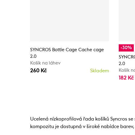
-30%
SYNCROS Bottle Cage Cache cage
2.0
SYNCRO
Košík na láhev
2.0
260 Kč
Košík n
Skladem
182 Kč
Ucelená nízkoprofilová řada košíků Syncros s
kompozitu je dostupná v široké nabídce barev, t