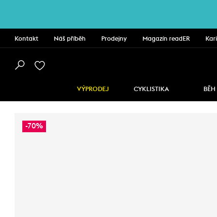
Kontakt
Náš příběh
Prodejny
Magazín readER
Kar
VÝPRODEJ
CYKLISTIKA
BĚH
-70%