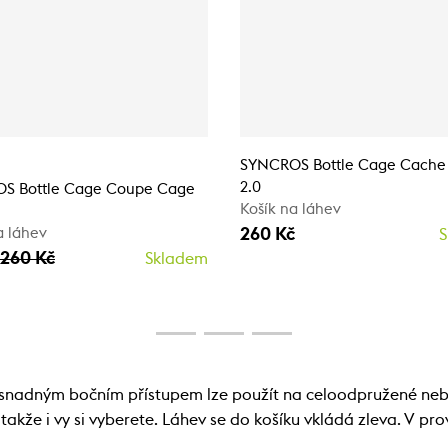
SYNCROS Bottle Cage Cache
2.0
S Bottle Cage Coupe Cage
Košík na láhev
260 Kč
a láhev
S
260 Kč
Skladem
e snadným bočním přístupem lze použít na celoodpružené n
akže i vy si vyberete. Láhev se do košíku vkládá zleva. V pr