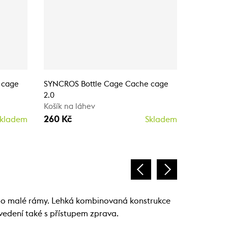
 cage
SYNCROS Bottle Cage Cache cage
SYNCROS 
2.0
2.0
Košík na láhev
Košík na 
260 Kč
260 Kč
kladem
Skladem
ebo malé rámy. Lehká kombinovaná konstrukce
ovedení také s přístupem zprava.