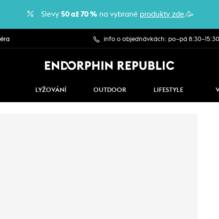
Slevy
50 až 70 %
na vybrané
produkty zde
.🥳
iéra
info o objednávkách: po–pá 8:30–15:3
LYŽOVÁNÍ
OUTDOOR
LIFESTYLE