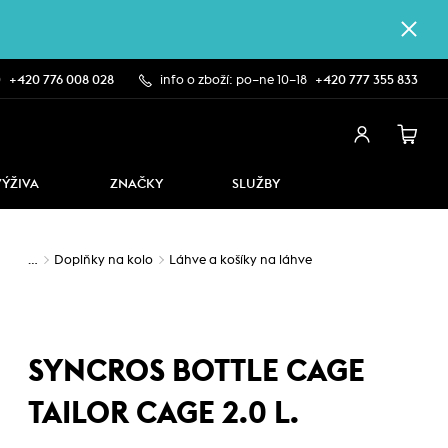
0
+420 776 008 028
info o zboží: po–ne 10–18
+420 777 355 833
VÝŽIVA
ZNAČKY
SLUŽBY
…
Doplňky na kolo
Láhve a košíky na láhve
SYNCROS BOTTLE CAGE
TAILOR CAGE 2.0 L.