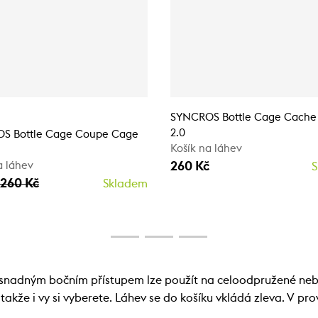
SYNCROS Bottle Cage Cache
2.0
S Bottle Cage Coupe Cage
Košík na láhev
260 Kč
a láhev
S
260 Kč
Skladem
e snadným bočním přístupem lze použít na celoodpružené n
akže i vy si vyberete. Láhev se do košíku vkládá zleva. V pr