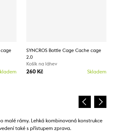
 cage
SYNCROS Bottle Cage Cache cage
SYNCROS 
2.0
2.0
Košík na láhev
Košík na 
260 Kč
260 Kč
kladem
Skladem
ebo malé rámy. Lehká kombinovaná konstrukce
ovedení také s přístupem zprava.