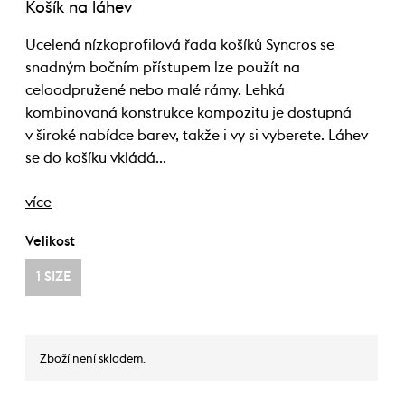
Košík na láhev
Ucelená nízkoprofilová řada košíků Syncros se
snadným bočním přístupem lze použít na
celoodpružené nebo malé rámy. Lehká
kombinovaná konstrukce kompozitu je dostupná
v široké nabídce barev, takže i vy si vyberete. Láhev
se do košíku vkládá…
více
Velikost
1 SIZE
Zboží není skladem.