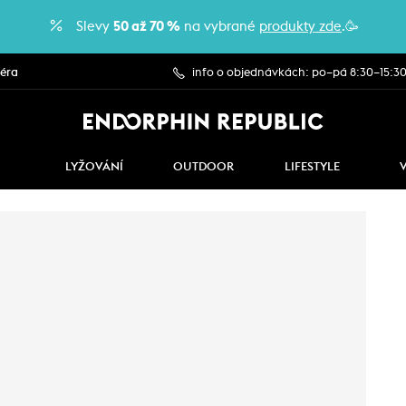
Slevy
50 až 70 %
na vybrané
produkty zde
.🥳
iéra
info o objednávkách: po–pá 8:30–15:3
LYŽOVÁNÍ
OUTDOOR
LIFESTYLE