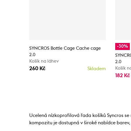
-30%
SYNCROS Bottle Cage Cache cage
2.0
SYNCRO
Košík na láhev
2.0
260 Kč
Košík n
Skladem
182 Kč
Ucelená nízkoprofilová řada košíků Syncros s
kompozitu je dostupná v široké nabídce barev, t