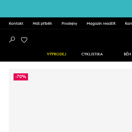
Kontakt
Náš příběh
Prodejny
Magazín readER
Kar
VÝPRODEJ
CYKLISTIKA
BĚH
-70%