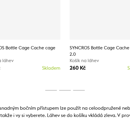
S Bottle Cage Cache cage
SYNCROS Bottle Cage Cache
2.0
a láhev
Košík na láhev
č
260 Kč
Skladem
S
e snadným bočním přístupem lze použít na celoodpružené n
akže i vy si vyberete. Láhev se do košíku vkládá zleva. V pr