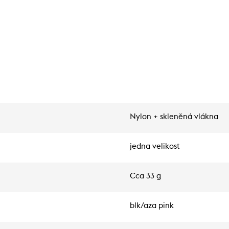
Nylon + skleněná vlákna
jedna velikost
Cca 33 g
blk/aza pink