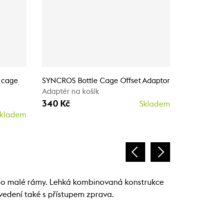
 cage
SYNCROS Bottle Cage Offset Adaptor
SYNCROS 
Adaptér na košík
3.0
Košík na 
340 Kč
Skladem
100 Kč
kladem
ebo malé rámy. Lehká kombinovaná konstrukce
ovedení také s přístupem zprava.