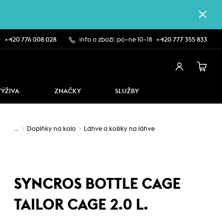
0
+420 776 008 028
info o zboží: po–ne 10–18
+420 777 355 833
VÝŽIVA
ZNAČKY
SLUŽBY
…
Doplňky na kolo
Láhve a košíky na láhve
SYNCROS BOTTLE CAGE
TAILOR CAGE 2.0 L.