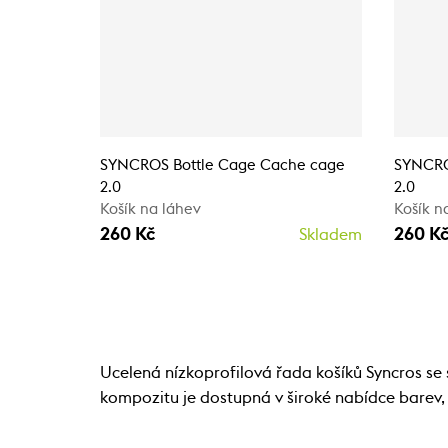
SYNCROS Bottle Cage Cache cage
SYNCRO
2.0
2.0
Košík na láhev
Košík n
260 Kč
260 K
Skladem
Ucelená nízkoprofilová řada košíků Syncros s
kompozitu je dostupná v široké nabídce barev, t