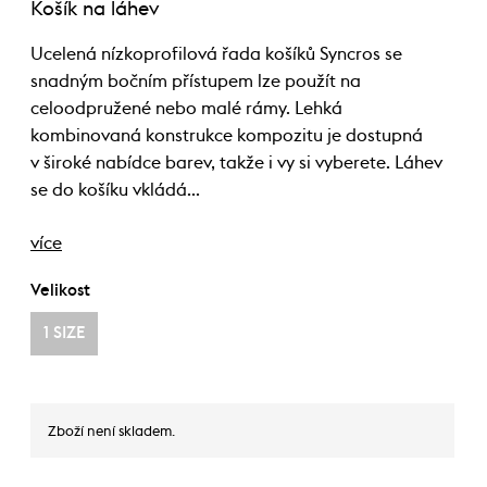
Košík na láhev
Ucelená nízkoprofilová řada košíků Syncros se
snadným bočním přístupem lze použít na
celoodpružené nebo malé rámy. Lehká
kombinovaná konstrukce kompozitu je dostupná
v široké nabídce barev, takže i vy si vyberete. Láhev
se do košíku vkládá…
více
Velikost
1 SIZE
Zboží není skladem.