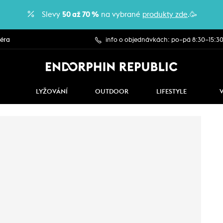
Slevy
50 až 70 %
na vybrané
produkty zde
.🥳
iéra
info o objednávkách: po–pá 8:30–15:3
LYŽOVÁNÍ
OUTDOOR
LIFESTYLE