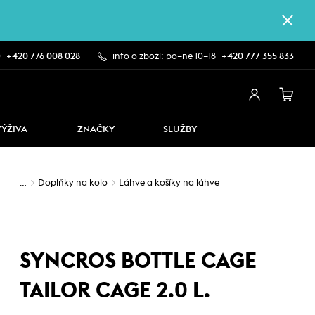
0
+420 776 008 028
info o zboží: po–ne 10–18
+420 777 355 833
VÝŽIVA
ZNAČKY
SLUŽBY
…
Doplňky na kolo
Láhve a košíky na láhve
SYNCROS BOTTLE CAGE
TAILOR CAGE 2.0 L.