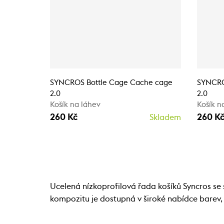
SYNCROS Bottle Cage Cache cage
SYNCRO
2.0
2.0
Košík na láhev
Košík n
260 Kč
260 K
Skladem
Ucelená nízkoprofilová řada košíků Syncros s
kompozitu je dostupná v široké nabídce barev, t