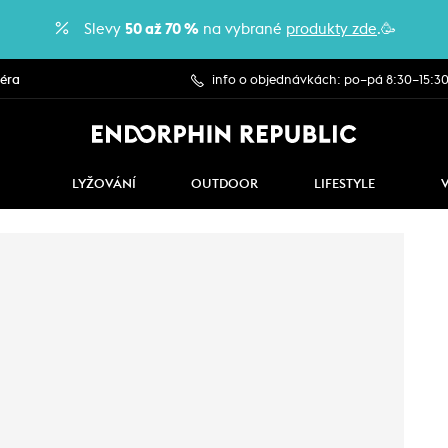
Slevy
50 až 70 %
na vybrané
produkty zde
.🥳
iéra
info o objednávkách: po–pá 8:30–15:3
LYŽOVÁNÍ
OUTDOOR
LIFESTYLE