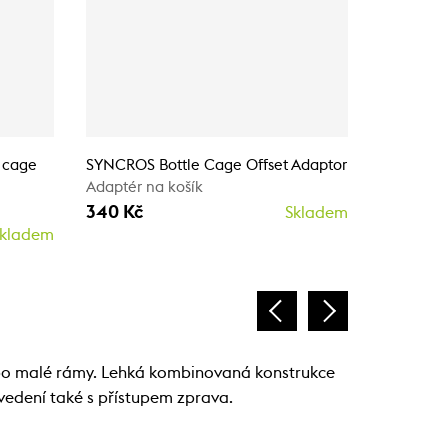
 cage
SYNCROS Bottle Cage Offset Adaptor
SYNCROS 
Adaptér na košík
3.0
Košík na 
340 Kč
Skladem
100 Kč
kladem
ebo malé rámy. Lehká kombinovaná konstrukce
ovedení také s přístupem zprava.