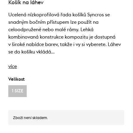
Košík na láhev
Ucelená nízkoprofilová řada košíků Syncros se
snadným bočním přístupem lze použít na
celoodpružené nebo malé rámy. Lehká
kombinovaná konstrukce kompozitu je dostupná
v široké nabídce barev, takže i vy si vyberete. Láhev
se do košíku vkládá…
více
Velikost
1 SIZE
Zboží není skladem.