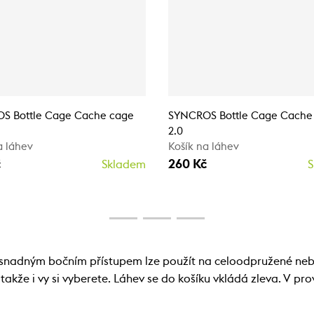
S Bottle Cage Cache cage
SYNCROS Bottle Cage Cache
2.0
a láhev
Košík na láhev
č
260 Kč
Skladem
S
e snadným bočním přístupem lze použít na celoodpružené n
akže i vy si vyberete. Láhev se do košíku vkládá zleva. V pr