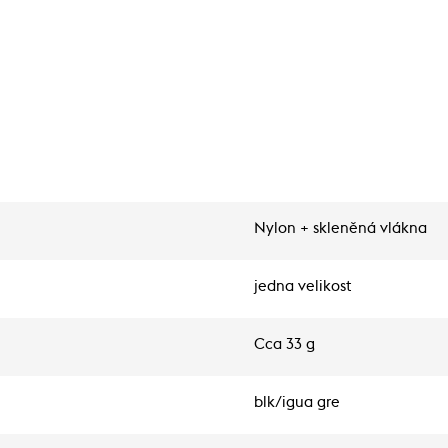
Nylon + skleněná vlákna
jedna velikost
Cca 33 g
blk/igua gre