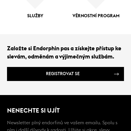
SLUŽBY
VĚRNOSTNÍ PROGRAM
Založte si Endorphin pas a získejte přístup ke
slevám, odměnám a výjimečným službám.
REGISTROVAT SE
NENECHTE SI UJÍT
Newsletter plný endorfinů ve vašem emailu. Spolu s
ním i další důvody k radosti. Užijte si akce, slevy,