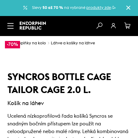
Slevy
50 až 70 %
na vybrané
produkty zde
.🥳
…
Doplňky na kolo
Láhve a košíky na láhve
-70%
SYNCROS BOTTLE CAGE
TAILOR CAGE 2.0 L.
Košík na láhev
Ucelená nízkoprofilová řada košíků Syncros se
snadným bočním přístupem lze použít na
celoodpružené nebo malé rámy. Lehká kombinovaná