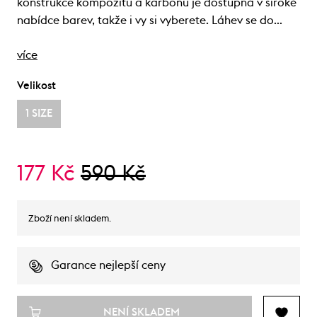
konstrukce kompozitu a karbonu je dostupná v široké
nabídce barev, takže i vy si vyberete. Láhev se do…
více
Velikost
1 SIZE
177 Kč
590 Kč
Zboží není skladem.
Garance nejlepší ceny
NENÍ SKLADEM