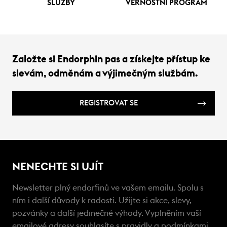
SLUŽBY
VĚRNOSTNÍ PROGRAM
Založte si Endorphin pas a získejte přístup ke
slevám, odměnám a výjimečným službám.
REGISTROVAT SE
NENECHTE SI UJÍT
Newsletter plný endorfinů ve vašem emailu. Spolu s
ním i další důvody k radosti. Užijte si akce, slevy,
pozvánky a další jedinečné výhody. Vyplněním vaší
emailové adresy souhlasíte s
pravidly a podmínkami