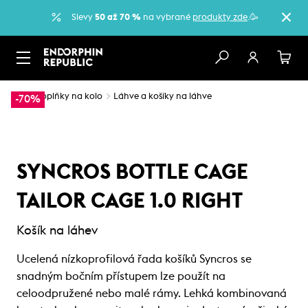
Slevy
50 až 70 %
na vybrané
produkty zde
.🥳
…
Doplňky na kolo
Láhve a košíky na láhve
-70%
SYNCROS BOTTLE CAGE
TAILOR CAGE 1.0 RIGHT
Košík na láhev
Ucelená nízkoprofilová řada košíků Syncros se
snadným bočním přístupem lze použít na
celoodpružené nebo malé rámy. Lehká kombinovaná