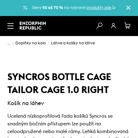
Slevy
50 až 70 %
na vybrané
produkty zde
.🥳
…
Doplňky na kolo
Láhve a košíky na láhve
SYNCROS BOTTLE CAGE
TAILOR CAGE 1.0 RIGHT
Košík na láhev
Ucelená nízkoprofilová řada košíků Syncros se
snadným bočním přístupem lze použít na
celoodpružené nebo malé rámy. Lehká kombinovaná