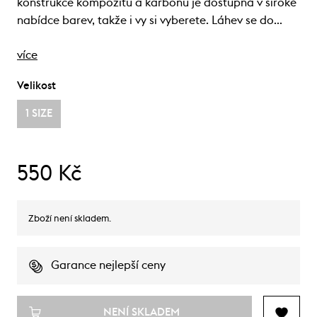
konstrukce kompozitu a karbonu je dostupná v široké
nabídce barev, takže i vy si vyberete. Láhev se do…
více
Velikost
1 SIZE
550 Kč
Zboží není skladem.
Garance nejlepší ceny
NENÍ SKLADEM