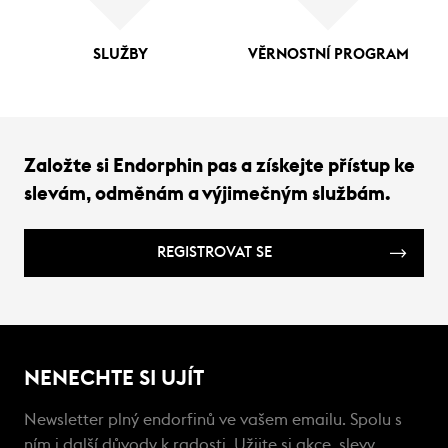
SLUŽBY
VĚRNOSTNÍ PROGRAM
Založte si Endorphin pas a získejte přístup ke
slevám, odměnám a výjimečným službám.
REGISTROVAT SE
NENECHTE SI UJÍT
Newsletter plný endorfinů ve vašem emailu. Spolu s
ním i další důvody k radosti. Užijte si akce, slevy,