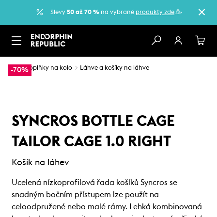
Slevy
50 až 70 %
na vybrané
produkty zde
.🥳
…
Doplňky na kolo
Láhve a košíky na láhve
-70%
SYNCROS BOTTLE CAGE
TAILOR CAGE 1.0 RIGHT
Košík na láhev
Ucelená nízkoprofilová řada košíků Syncros se
snadným bočním přístupem lze použít na
celoodpružené nebo malé rámy. Lehká kombinovaná