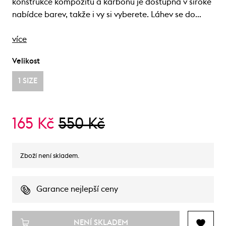
konstrukce kompozitu a karbonu je dostupná v široké
nabídce barev, takže i vy si vyberete. Láhev se do…
více
Velikost
1 SIZE
165 Kč
550 Kč
Zboží není skladem.
Garance nejlepší ceny
NENÍ SKLADEM