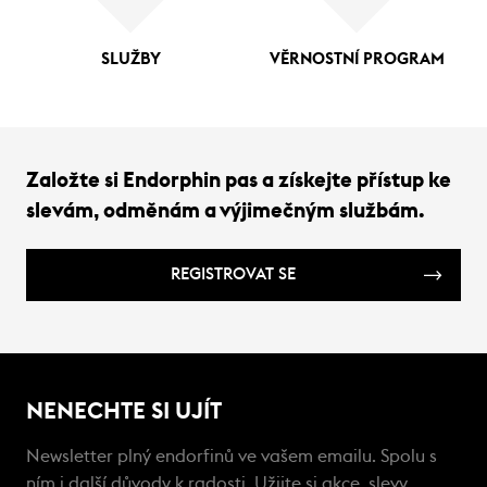
SLUŽBY
VĚRNOSTNÍ PROGRAM
Založte si Endorphin pas a získejte přístup ke
slevám, odměnám a výjimečným službám.
REGISTROVAT SE
NENECHTE SI UJÍT
Newsletter plný endorfinů ve vašem emailu. Spolu s
ním i další důvody k radosti. Užijte si akce, slevy,