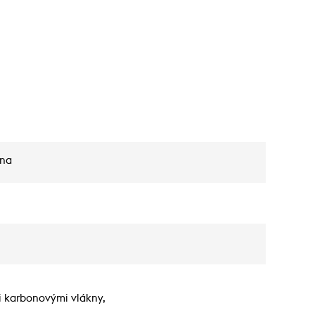
kna
i karbonovými vlákny,