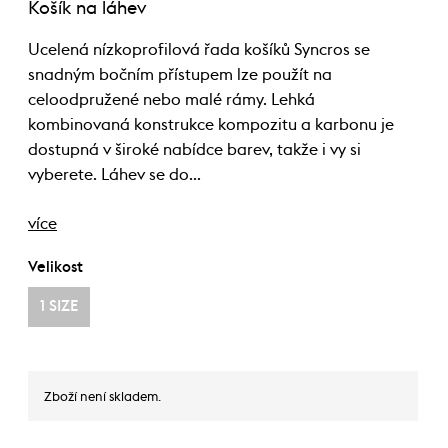
Košík na láhev
Ucelená nízkoprofilová řada košíků Syncros se
snadným bočním přístupem lze použít na
celoodpružené nebo malé rámy. Lehká
kombinovaná konstrukce kompozitu a karbonu je
dostupná v široké nabídce barev, takže i vy si
vyberete. Láhev se do…
více
Velikost
1 SIZE
Zboží není skladem.