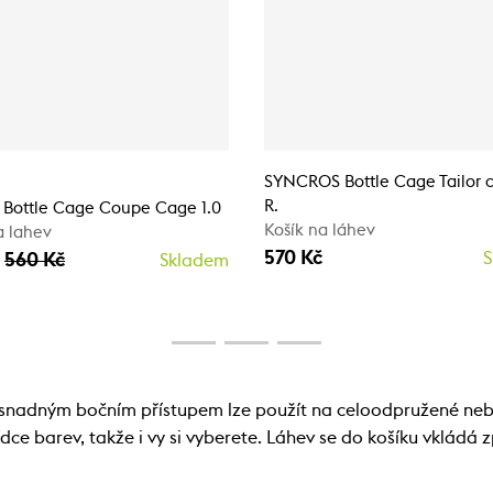
SYNCROS Bottle Cage Tailor c
R.
 Bottle Cage Coupe Cage 1.0
Košík na láhev
a lahev
570 Kč
č
560 Kč
S
Skladem
e snadným bočním přístupem lze použít na celoodpružené n
ce barev, takže i vy si vyberete. Láhev se do košíku vkládá 