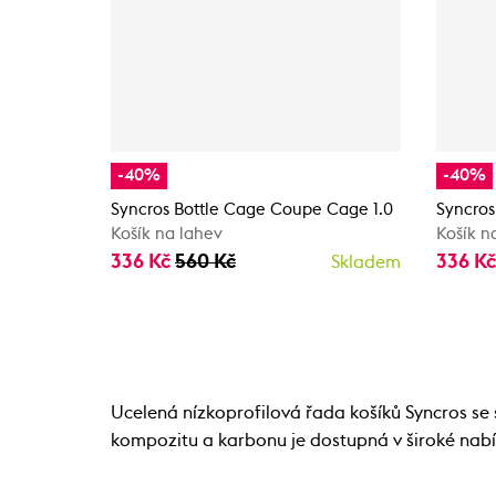
-40%
-40%
Syncros Bottle Cage Coupe Cage 1.0
Syncros
Košík na lahev
Košík n
336 Kč
560 Kč
336 K
Skladem
Ucelená nízkoprofilová řada košíků Syncros s
kompozitu a karbonu je dostupná v široké nabíd