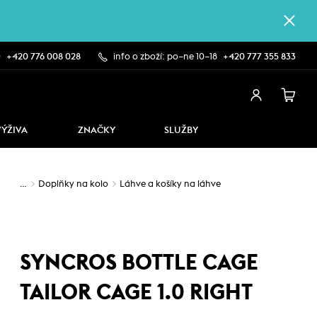
0
+420 776 008 028
info o zboží: po–ne 10–18
+420 777 355 833
VÝŽIVA
ZNAČKY
SLUŽBY
…
Doplňky na kolo
Láhve a košíky na láhve
SYNCROS BOTTLE CAGE
TAILOR CAGE 1.0 RIGHT