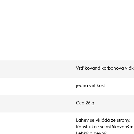
Vstřikovaná karbonová vlá
jedna velikost
Cca 26 g
Lahev se vkládá ze strany,
Konstrukce se vstřikovaným
Lehký a pevný,