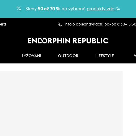
Slevy
50 až 70 %
na vybrané
produkty zde
.🥳
iéra
info o objednávkách: po–pá 8:30–15:3
LYŽOVÁNÍ
OUTDOOR
LIFESTYLE