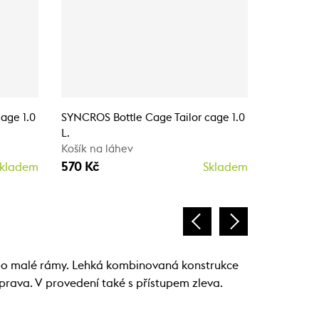
age 1.0
SYNCROS Bottle Cage Tailor cage 1.0
SYNCROS B
L.
R.
Košík na láhev
Košík na 
570 Kč
570 Kč
kladem
Skladem
ebo malé rámy. Lehká kombinovaná konstrukce
zprava. V provedení také s přístupem zleva.