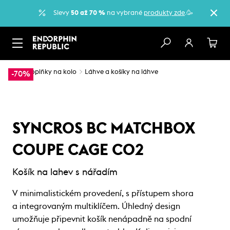
Slevy
50 až 70 %
na vybrané
produkty zde
.🥳
…
Doplňky na kolo
Láhve a košíky na láhve
-70%
SYNCROS BC MATCHBOX
COUPE CAGE CO2
Košík na lahev s nářadím
V minimalistickém provedení, s přístupem shora
a integrovaným multiklíčem. Úhledný design
umožňuje připevnit košík nenápadně na spodní