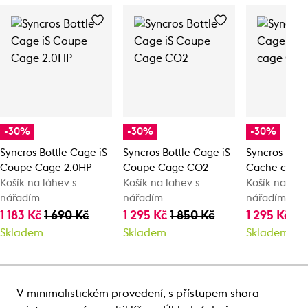
-30%
-30%
-30%
Syncros Bottle Cage iS
Syncros Bottle Cage iS
Syncros Bott
Coupe Cage 2.0HP
Coupe Cage CO2
Cache cage
Košík na láhev s
Košík na lahev s
Košík na láh
nářadím
nářadím
nářadím
1 183 Kč
1 690 Kč
1 295 Kč
1 850 Kč
1 295 Kč
1 
Skladem
Skladem
Skladem
V minimalistickém provedení, s přístupem shora