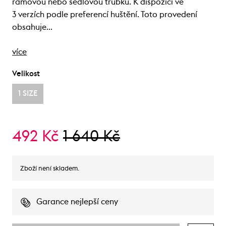
rámovou nebo sedlovou trubku. K dispozici ve
3 verzích podle preferencí huštění. Toto provedení
obsahuje…
více
Velikost
1 SIZE
492 Kč
1 640 Kč
Zboží není skladem.
Garance nejlepší ceny