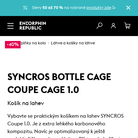
Slevy
50 až 70 %
na vybrané
produkty zde
.🥳
…
Doplňky na kolo
Láhve a košíky na láhve
-40%
SYNCROS BOTTLE CAGE
COUPE CAGE 1.0
Košík na lahev
Vybavte se praktickým košíkem na lahev SYNCROS
Coupe 1.0. Je z extra lehkého karbonového
kompozitu. Navíc je optimalizovaný k ještě