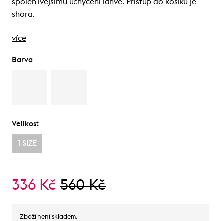
spolehlivějšímu uchycení lahve. Přístup do košíku je
shora.
více
Barva
Velikost
1 SIZE
336 Kč
560 Kč
Zboží není skladem.