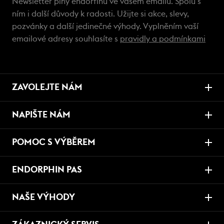
Newsletter plný endorfinů ve vašem emailu. Spolu s
ním i další důvody k radosti. Užijte si akce, slevy,
pozvánky a další jedinečné výhody. Vyplněním vaší
emailové adresy souhlasíte s
pravidly a podmínkami
ZAVOLEJTE NÁM
NAPIŠTE NÁM
POMOC S VÝBĚREM
ENDORPHIN PAS
NAŠE VÝHODY