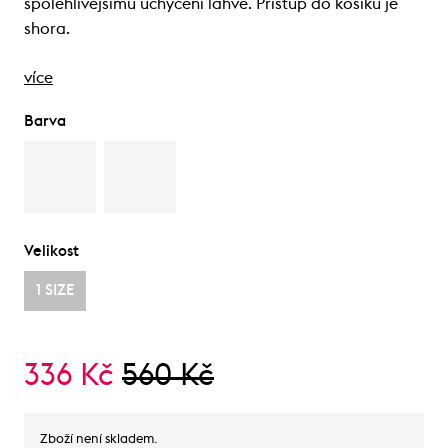
spolehlivějšímu uchycení lahve. Přístup do košíku je
shora.
více
Barva
Velikost
1 SIZE
336 Kč
560 Kč
Zboží není skladem.