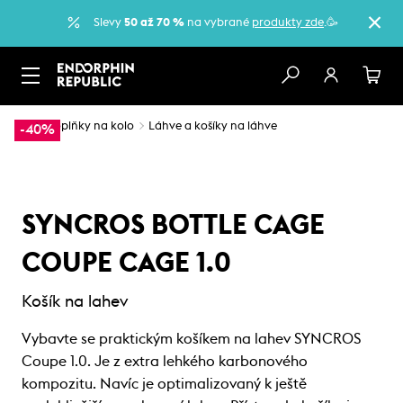
Slevy
50 až 70 %
na vybrané
produkty zde
.🥳
…
Doplňky na kolo
Láhve a košíky na láhve
-40%
SYNCROS BOTTLE CAGE
COUPE CAGE 1.0
Košík na lahev
Vybavte se praktickým košíkem na lahev SYNCROS
Coupe 1.0. Je z extra lehkého karbonového
kompozitu. Navíc je optimalizovaný k ještě