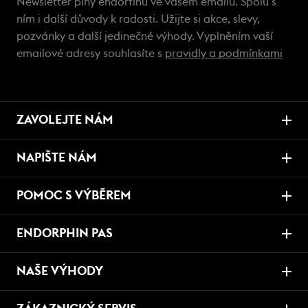
Newsletter plný endorfinů ve vašem emailu. Spolu s
ním i další důvody k radosti. Užijte si akce, slevy,
pozvánky a další jedinečné výhody. Vyplněním vaší
emailové adresy souhlasíte s
pravidly a podmínkami
ZAVOLEJTE NÁM
NAPIŠTE NÁM
POMOC S VÝBĚREM
ENDORPHIN PAS
NAŠE VÝHODY