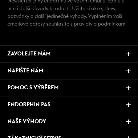
Newsletter plný endorfinů ve vašem emailu. Spolu s
ním i další důvody k radosti. Užijte si akce, slevy,
pozvánky a další jedinečné výhody. Vyplněním vaší
emailové adresy souhlasíte s
pravidly a podmínkami
ZAVOLEJTE NÁM
NAPIŠTE NÁM
POMOC S VÝBĚREM
ENDORPHIN PAS
NAŠE VÝHODY