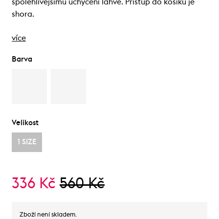
spolehlivějšímu uchycení lahve. Přístup do košíku je
shora.
více
Barva
Velikost
1 SIZE
336 Kč
560 Kč
Zboží není skladem.