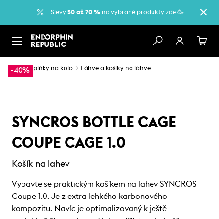
Slevy
50 až 70 %
na vybrané
produkty zde
.🥳
…
Doplňky na kolo
Láhve a košíky na láhve
-40%
SYNCROS BOTTLE CAGE
COUPE CAGE 1.0
Košík na lahev
Vybavte se praktickým košíkem na lahev SYNCROS
Coupe 1.0. Je z extra lehkého karbonového
kompozitu. Navíc je optimalizovaný k ještě