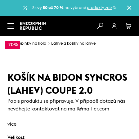
Slevy
50 až 70 %
na vybrané
produkty zde
.🥳
…
Doplňky na kolo
Láhve a košíky na láhve
-70%
KOŠÍK NA BIDON SYNCROS
(LAHEV) COUPE 2.0
Popis produktu se připravuje. V případě dotazů nás
neváhejte kontaktovat na mail@mail-er.com
více
Velikost