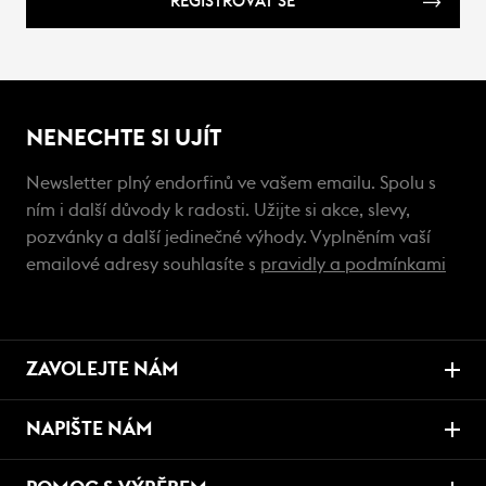
REGISTROVAT SE
NENECHTE SI UJÍT
Newsletter plný endorfinů ve vašem emailu. Spolu s
ním i další důvody k radosti. Užijte si akce, slevy,
pozvánky a další jedinečné výhody. Vyplněním vaší
emailové adresy souhlasíte s
pravidly a podmínkami
ZAVOLEJTE NÁM
NAPIŠTE NÁM