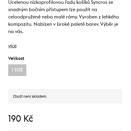
Ucelenou nízkoprofilovou řadu košíků Syncros se
snadným bočním přístupem lze použít na
celoodpružené nebo malé rámy. Vyroben z lehkého
kompozitu. Nabízen v široké paletě barev. Výběr je
na vás.
více
Velikost
1 SIZE
Zboží není skladem.
190 Kč