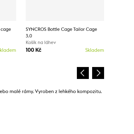
 cage
SYNCROS Bottle Cage Tailor Cage
SYNCROS 
3.0
Adaptér n
Košík na láhev
340 Kč
100 Kč
kladem
Skladem
nebo malé rámy. Vyroben z lehkého kompozitu.