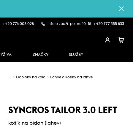
0
+420 776 008 028
info o zboží: po–ne 10–18
+420 777 355 833
VÝŽIVA
ZNAČKY
SLUŽBY
…
Doplňky na kolo
Láhve a košíky na láhve
SYNCROS TAILOR 3.0 LEFT
košík na bidon (lahev)