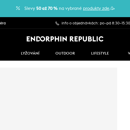
Slevy
50 až 70 %
na vybrané
produkty zde
.🥳
iéra
info o objednávkách: po–pá 8:30–15:3
LYŽOVÁNÍ
OUTDOOR
LIFESTYLE