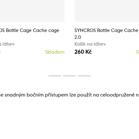
S Bottle Cage Cache cage
SYNCROS Bottle Cage Cache
2.0
a láhev
Košík na láhev
č
260 Kč
Skladem
S
 se snadným bočním přístupem lze použít na celoodpružené 