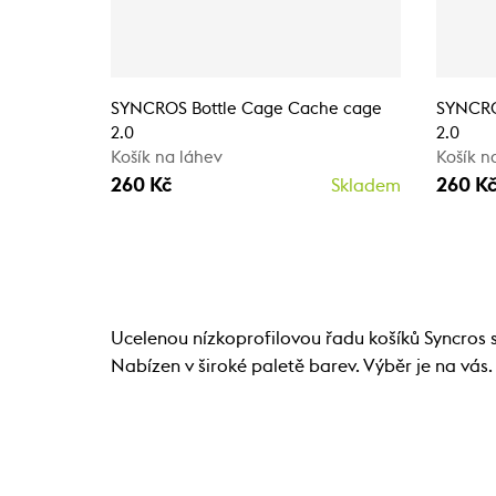
SYNCROS Bottle Cage Cache cage
SYNCRO
2.0
2.0
Košík na láhev
Košík n
260 Kč
260 K
Skladem
Ucelenou nízkoprofilovou řadu košíků Syncros
Nabízen v široké paletě barev. Výběr je na vás.