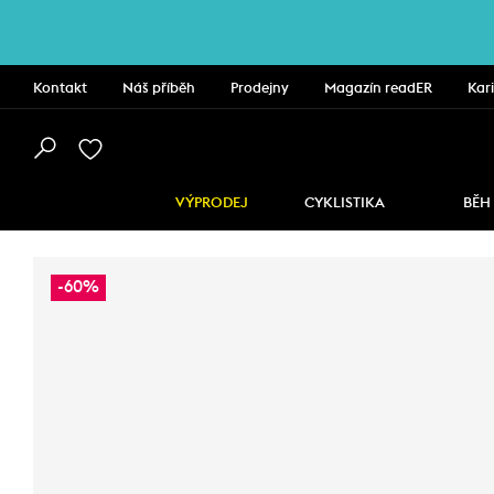
Kontakt
Náš příběh
Prodejny
Magazín readER
Kar
VÝPRODEJ
CYKLISTIKA
BĚH
-60%