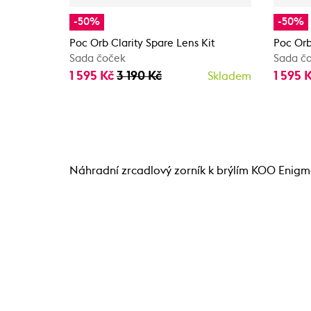
-50%
-50%
Poc Orb Clarity Spare Lens Kit
Poc Orb
Sada čoček
Sada č
1 595 Kč
3 190 Kč
1 595 
Skladem
Náhradní zrcadlový zorník k brýlím KOO Enigm