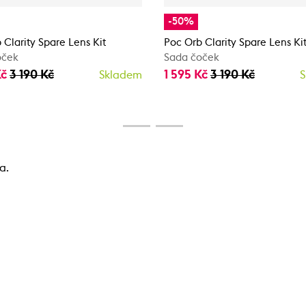
-50%
 Clarity Spare Lens Kit
Poc Orb Clarity Spare Lens Ki
oček
Sada čoček
Kč
3 190 Kč
1 595 Kč
3 190 Kč
Skladem
S
a.