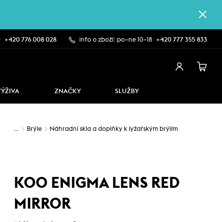
0
+420 776 008 028
info o zboží: po–ne 10–18
+420 777 355 833
VÝŽIVA
ZNAČKY
SLUŽBY
…
Brýle
Náhradní skla a doplňky k lyžařským brýlím
KOO ENIGMA LENS RED
MIRROR