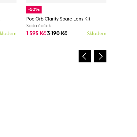
-50%
-50%
t
Poc Orb Clarity Spare Lens Kit
Poc Orb C
Sada čoček
Sada čoč
1 595 Kč
3 190 Kč
1 595 Kč
kladem
Skladem