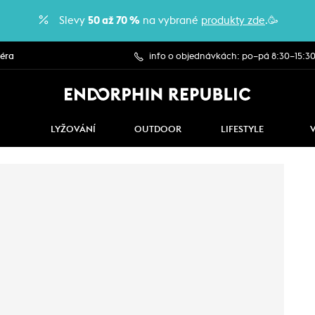
Slevy
50 až 70 %
na vybrané
produkty zde
.🥳
iéra
info o objednávkách: po–pá 8:30–15:3
LYŽOVÁNÍ
OUTDOOR
LIFESTYLE