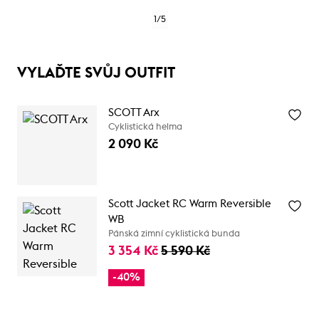
1
/
5
VYLAĎTE SVŮJ OUTFIT
SCOTT Arx
Cyklistická helma
2 090 Kč
Scott Jacket RC Warm Reversible
WB
Pánská zimní cyklistická bunda
3 354 Kč
5 590 Kč
-40%