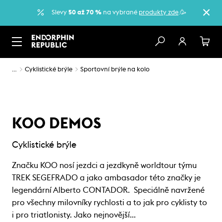
Slevy
50 až 70 %
na vybrané
produkty zde
.🥳
…
Cyklistické brýle
Sportovní brýle na kolo
KOO DEMOS
Cyklistické brýle
Značku KOO nosí jezdci a jezdkyně worldtour týmu
TREK SEGEFRADO a jako ambasador této značky je
legendární Alberto CONTADOR. Speciálně navržené
pro všechny milovníky rychlosti a to jak pro cyklisty to
i pro triatlonisty. Jako nejnovější…