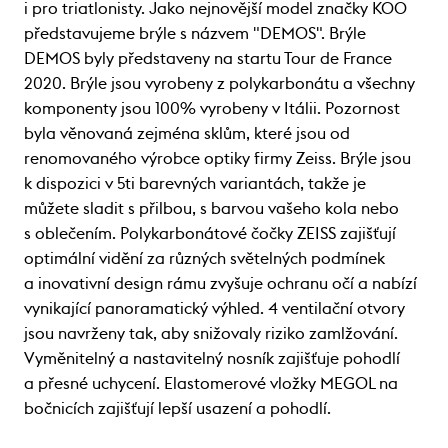
i pro triatlonisty. Jako nejnovější model značky KOO
představujeme brýle s názvem "DEMOS". Brýle
DEMOS byly představeny na startu Tour de France
2020. Brýle jsou vyrobeny z polykarbonátu a všechny
komponenty jsou 100% vyrobeny v Itálii. Pozornost
byla věnovaná zejména sklům, které jsou od
renomovaného výrobce optiky firmy Zeiss. Brýle jsou
k dispozici v 5ti barevných variantách, takže je
můžete sladit s přilbou, s barvou vašeho kola nebo
s oblečením. Polykarbonátové čočky ZEISS zajišťují
optimální vidění za různých světelných podmínek
a inovativní design rámu zvyšuje ochranu očí a nabízí
vynikající panoramatický výhled. 4 ventilační otvory
jsou navrženy tak, aby snižovaly riziko zamlžování.
Vyměnitelný a nastavitelný nosník zajišťuje pohodlí
a přesné uchycení. Elastomerové vložky MEGOL na
bočnicích zajišťují lepší usazení a pohodlí.