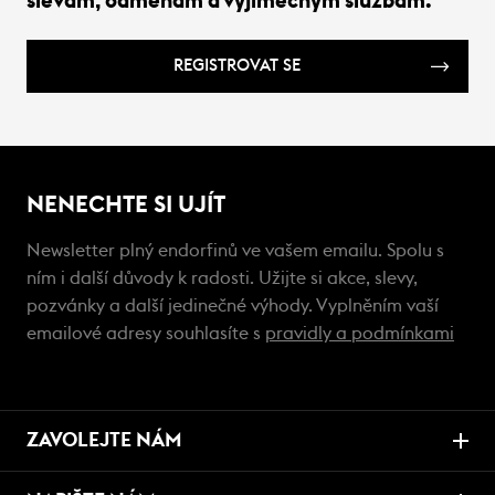
slevám, odměnám a výjimečným službám.
REGISTROVAT SE
NENECHTE SI UJÍT
Newsletter plný endorfinů ve vašem emailu. Spolu s
ním i další důvody k radosti. Užijte si akce, slevy,
pozvánky a další jedinečné výhody. Vyplněním vaší
emailové adresy souhlasíte s
pravidly a podmínkami
ZAVOLEJTE NÁM