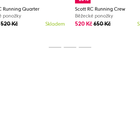
C Running Quarter
Scott RC Running Crew
é ponožky
Běžecké ponožky
č
520 Kč
520 Kč
650 Kč
Skladem
S