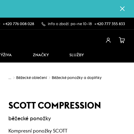
0
+420 776 008 028
info o zboží: po–ne 10–18
+420 777 355 833
VÝŽIVA
ZNAČKY
SLUŽBY
…
Běžecké oblečení
Běžecké ponožky a doplňky
SCOTT COMPRESSION
běžecké ponožky
Kompresní ponožky SCOTT