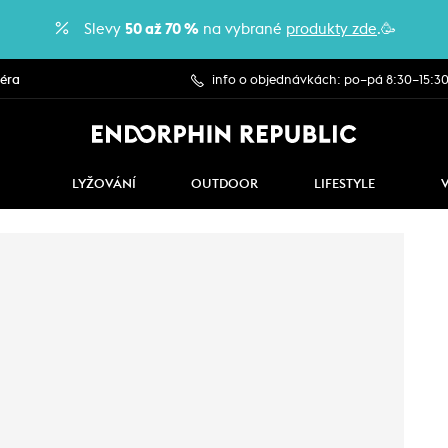
Slevy
50 až 70 %
na vybrané
produkty zde
.🥳
iéra
info o objednávkách: po–pá 8:30–15:3
LYŽOVÁNÍ
OUTDOOR
LIFESTYLE