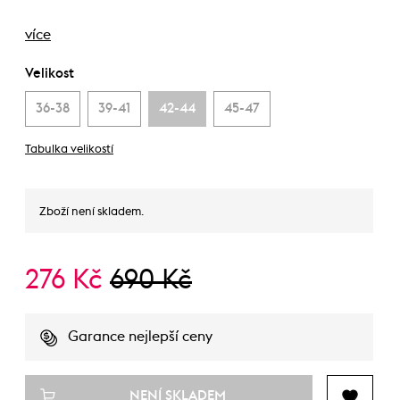
více
Velikost
36-38
39-41
42-44
45-47
Tabulka velikostí
Zboží není skladem.
276 Kč
690 Kč
Garance nejlepší ceny
NENÍ SKLADEM