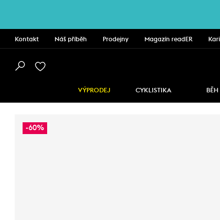
Kontakt
Náš příběh
Prodejny
Magazín readER
Kar
VÝPRODEJ
CYKLISTIKA
BĚH
-60%