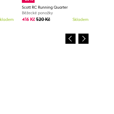
Scott RC Running Quarter
ON Logo 
Běžecké ponožky
Ponožky
416 Kč
520 Kč
520 Kč
kladem
Skladem