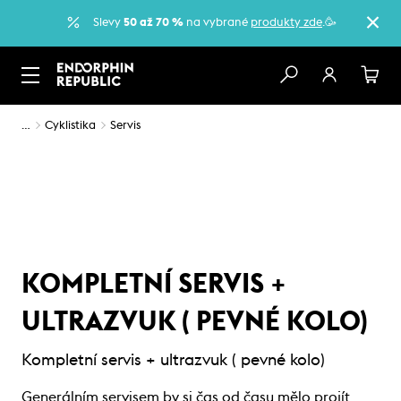
Slevy
50 až 70 %
na vybrané
produkty zde
.🥳
…
Cyklistika
Servis
KOMPLETNÍ SERVIS +
ULTRAZVUK ( PEVNÉ KOLO)
Kompletní servis + ultrazvuk ( pevné kolo)
Generálním servisem by si čas od času mělo projít