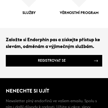
SLUŽBY
VĚRNOSTNÍ PROGRAM
Založte si Endorphin pas a získejte přístup ke
slevám, odměnám a výjimečným službám.
REGISTROVAT SE
NENECHTE SI UJÍT
Newsletter plný endorfinů ve vašem emailu. Spolu s
ním i další důvody k radosti. Užijte si akce, slevy,