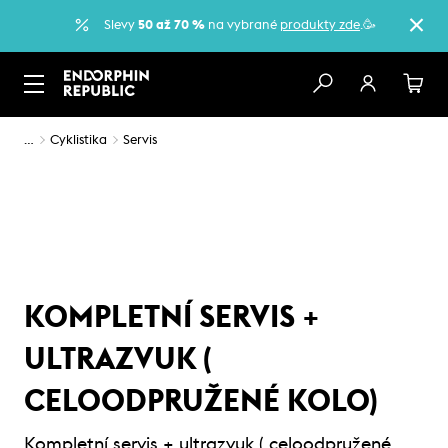
Slevy
50 až 70 %
na vybrané
produkty zde
.🥳
…
Cyklistika
Servis
KOMPLETNÍ SERVIS +
ULTRAZVUK (
CELOODPRUŽENÉ KOLO)
Kompletní servis + ultrazvuk ( celoodpružené