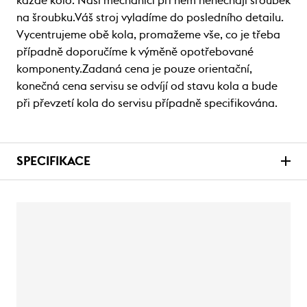
každé kolo. Naši mechanici při něm nenechají šroubek
na šroubku.Váš stroj vyladíme do posledního detailu.
Vycentrujeme obě kola, promažeme vše, co je třeba
případně doporučíme k výměně opotřebované
komponenty.Zadaná cena je pouze orientační,
konečná cena servisu se odvíjí od stavu kola a bude
při převzetí kola do servisu případně specifikována.
SPECIFIKACE