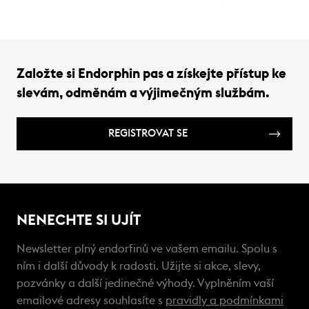
Založte si Endorphin pas a získejte přístup ke
slevám, odměnám a výjimečným službám.
REGISTROVAT SE
NENECHTE SI UJÍT
Newsletter plný endorfinů ve vašem emailu. Spolu s
ním i další důvody k radosti. Užijte si akce, slevy,
pozvánky a další jedinečné výhody. Vyplněním vaší
emailové adresy souhlasíte s
pravidly a podmínkami