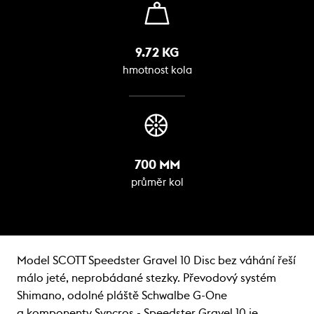
9.72 KG
hmotnost kola
700 MM
průměr kol
Model SCOTT Speedster Gravel 10 Disc bez váhání řeší
málo jeté, neprobádané stezky. Převodový systém
Shimano, odolné pláště Schwalbe G-One
a komponenty Syncros - Speedster Gravel 10 je