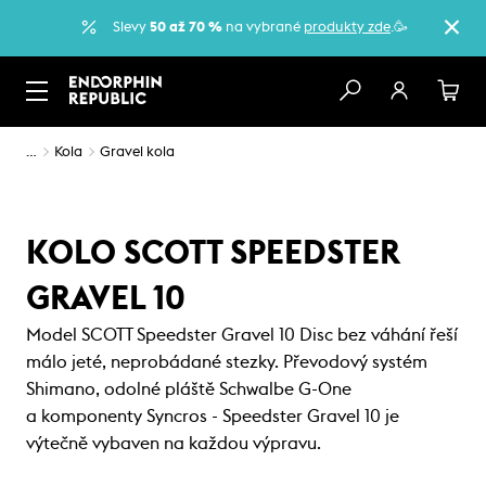
Slevy
50 až 70 %
na vybrané
produkty zde
.🥳
…
Kola
Gravel kola
KOLO SCOTT SPEEDSTER
GRAVEL 10
Model SCOTT Speedster Gravel 10 Disc bez váhání řeší
málo jeté, neprobádané stezky. Převodový systém
Shimano, odolné pláště Schwalbe G-One
a komponenty Syncros - Speedster Gravel 10 je
výtečně vybaven na každou výpravu.