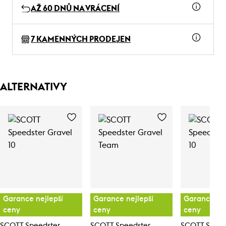
AŽ 60 DNŮ NA VRÁCENÍ
7 KAMENNÝCH PRODEJEN
ALTERNATIVY
Garance nejlepší
Garance nejlepší
Garance nej
ceny
ceny
ceny
SCOTT Speedster
SCOTT Speedster
SCOTT Speed