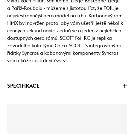
v klasikách Milan-San Remo, Liege-Bastogne-Liege
a Paříž-Roubaix - můžeme s jistotou říct, že FOIL je
nejvšestrannější aero model na trhu. Karbonový rám
HMX byl navržen proto, aby vám ušetřil ještě několik
cenných sekund navíc. Jedná se o jeden z nejlehčích
dostupných aero rámů. SCOTT Foil RC je replika
závodního kola týmu Orica-SCOTT. S integrovanými
řidítky Syncros a kabonovými komponenty Syncros
vám ukáže cestu k vítězství.
SPECIFIKACE