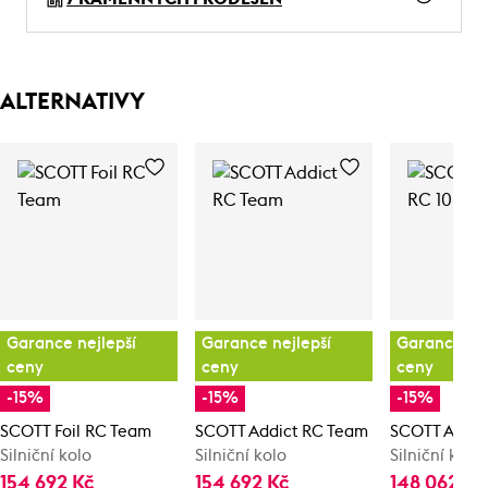
ALTERNATIVY
Garance nejlepší
Garance nejlepší
Garance nej
ceny
ceny
ceny
-15%
-15%
-15%
SCOTT Foil RC Team
SCOTT Addict RC Team
SCOTT Addic
Silniční kolo
Silniční kolo
Silniční kolo
154 692 Kč
154 692 Kč
148 062 Kč