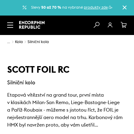
Slevy
50 až 70 %
na vybrané
produkty zde
.🥳
…
Kola
Silniční kola
SCOTT FOIL RC
Silniční kolo
Etapová vítězství na grand tour, první místa
v klasikách Milan-San Remo, Liege-Bastogne-Liege
a Paříž-Roubaix - můžeme s jistotou říct, že FOIL je
nejvšestrannější aero model na trhu. Karbonový rám
HMX byl navržen proto, aby vám ušetřil…