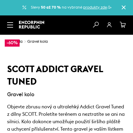
Slevy
50 až 70 %
na vybrané
produkty zde
.🥳
…
Kola
Gravel kola
-60%
SCOTT ADDICT GRAVEL
TUNED
Gravel kolo
Objevte zbrusu nový a ultralehký Addict Gravel Tuned
z dílny SCOTT. Proletíte terénem a neztratíte se ani na
silnici. Kolo dokonce umožňuje použití širšího pláště
a uchycení příslušenství. Tento gravel je vaším lístkem