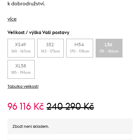
k dobrodružství.
více
Velikost / výška Vaší postavy
XS49
S52
M54
L56
160 - 167cm
163 - 173cm
170 - 178cm
176 - 186cm
XL58
185 - 196cm
Tabulka velikostí
96 116 Kč
240 290 Kč
Zboží není skladem.