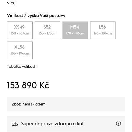
více
Velikost / výška Vaší postavy
XS49
S52
M54
L56
160 - 167cm
163 - 173cm
170 - 178cm
176 - 186cm
XL58
185 - 196cm
Tabulka velikostí
153 890 Kč
Zboží není skladem.
Super doprava zdarma u kol