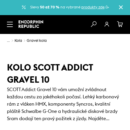
Slevy
50 až 70 %
na vybrané
produkty zde
.🥳
…
Kola
Gravel kola
KOLO SCOTT ADDICT
GRAVEL 10
SCOTT Addict Gravel 10 vám umožní zvládnout
každou cestu za jakéhokoli počasí. Lehký karbonový
rám z vláken HMX, komponenty Syncros, kvalitní
pláště Schwalbe G-One a hydraulické diskové brzdy
Sram dodají ten pravý požitek z jízdy. Najděte…