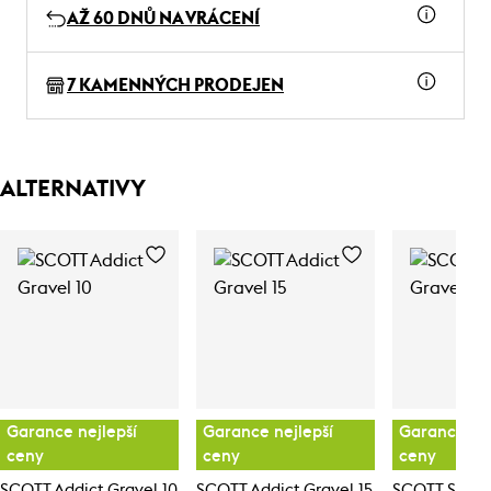
AŽ 60 DNŮ NA VRÁCENÍ
7 KAMENNÝCH PRODEJEN
ALTERNATIVY
Garance nejlepší
Garance nejlepší
Garance nej
ceny
ceny
ceny
SCOTT Addict Gravel 10
SCOTT Addict Gravel 15
SCOTT Scale