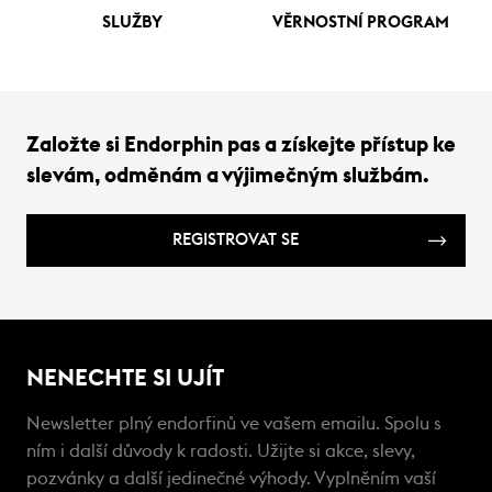
SLUŽBY
VĚRNOSTNÍ PROGRAM
Založte si Endorphin pas a získejte přístup ke
slevám, odměnám a výjimečným službám.
REGISTROVAT SE
NENECHTE SI UJÍT
Newsletter plný endorfinů ve vašem emailu. Spolu s
ním i další důvody k radosti. Užijte si akce, slevy,
pozvánky a další jedinečné výhody. Vyplněním vaší