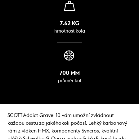
7.62 KG
hmotnost kola
700 MM
průměr kol
SCOTT Addict Gravel 10 vám umožní zvládnout
každou cestu za jakéhokoli počasí. Lehký karbonový
rám z vláken HMX, komponenty Syncros, kvalitní
pláště Schwalbe G-One a hydraulické diskové brzdy