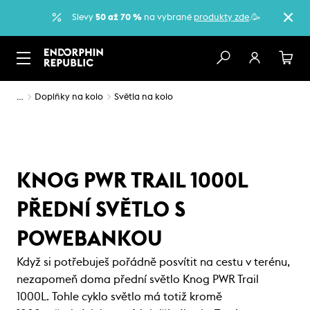
Slevy
50 až 70 %
na vybrané
produkty zde
.🥳
…
Doplňky na kolo
Světla na kolo
KNOG PWR TRAIL 1000L
PŘEDNÍ SVĚTLO S
POWEBANKOU
Když si potřebuješ pořádně posvítit na cestu v terénu,
nezapomeň doma přední světlo Knog PWR Trail
1000L. Tohle cyklo světlo má totiž kromě