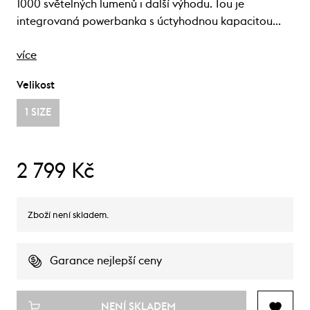
1000 světelných lumenů i další výhodu. Tou je
integrovaná powerbanka s úctyhodnou kapacitou…
více
Velikost
1 SIZE
2 799 Kč
Zboží není skladem.
Garance nejlepší ceny
NENÍ SKLADEM