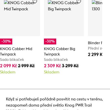
-30%
-30%
Blinder Pro 
Přední světl
KNOG Cobber Mid
KNOG Cobber Big
2 299 Kč
Twinpack
Twinpack
Sada blikaček
Sada blikaček
2 099 Kč
2 999 Kč
2 309 Kč
3 299 Kč
Skladem
Skladem
Když si potřebuješ pořádně posvítit na cestu v terénu,
nezapomeň doma přední světlo Knog PWR Trail