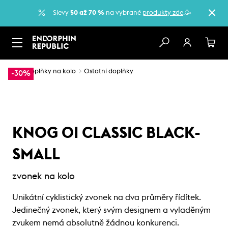
Slevy
50 až 70 %
na vybrané
produkty zde
.🥳
…
Doplňky na kolo
Ostatní doplňky
-30%
KNOG OI CLASSIC BLACK-
SMALL
zvonek na kolo
Unikátní cyklistický zvonek na dva průměry řídítek.
Jedinečný zvonek, který svým designem a vyladěným
zvukem nemá absolutně žádnou konkurenci.