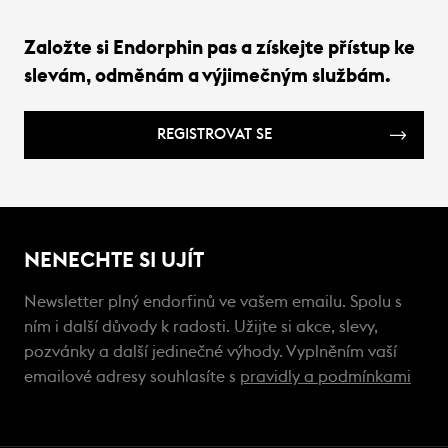
Založte si Endorphin pas a získejte přístup ke
slevám, odměnám a výjimečným službám.
REGISTROVAT SE
NENECHTE SI UJÍT
Newsletter plný endorfinů ve vašem emailu. Spolu s
ním i další důvody k radosti. Užijte si akce, slevy,
pozvánky a další jedinečné výhody. Vyplněním vaší
emailové adresy souhlasíte s
pravidly a podmínkami