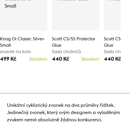
Knog Oi Classic Silver-
Scott CS/SS Protector
Scott CS/SS 
Small
Glue
Glue
zvonek na kolo
Sada chráničů
Sada chráni
499 Kč
440 Kč
440 Kč
Skladem
Skladem
Unikátní cyklistický zvonek na dva průměry řídítek.
Jedinečný zvonek, který svým designem a vyladěným
zvukem nemá absolutně žádnou konkurenci.