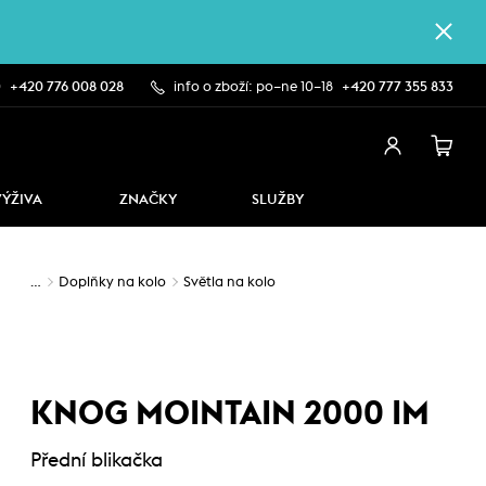
0
+420 776 008 028
info o zboží: po–ne 10–18
+420 777 355 833
VÝŽIVA
ZNAČKY
SLUŽBY
…
Doplňky na kolo
Světla na kolo
KNOG MOINTAIN 2000 IM
Přední blikačka