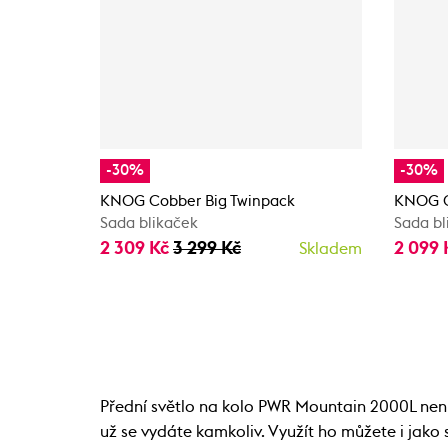
-30%
-30%
KNOG Cobber Big Twinpack
KNOG C
Sada blikaček
Sada bl
2 309 Kč
3 299 Kč
2 099
Skladem
Přední světlo na kolo PWR Mountain 2000L není 
už se vydáte kamkoliv. Využít ho můžete i jako