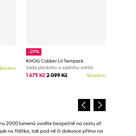
-20%
KNOG Bli
Přední sv
KNOG Cobber Lil Twinpack
1 699 Kč
Sada předního a zadního světla
kladem
1 679 Kč
2 099 Kč
Skladem
konu 2000 lumenů uvidíte bezpečně na cestu ať
jak na řídítka, tak pod ně či dokonce přímo na