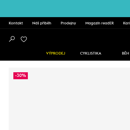
Kontakt
Náš příběh
Prodejny
Magazín readER
Kar
VÝPRODEJ
CYKLISTIKA
BĚH
-30%