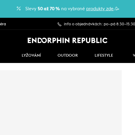
Slevy
50 až 70 %
na vybrané
produkty zde
.🥳
iéra
info o objednávkách: po–pá 8:30–15:3
LYŽOVÁNÍ
OUTDOOR
LIFESTYLE