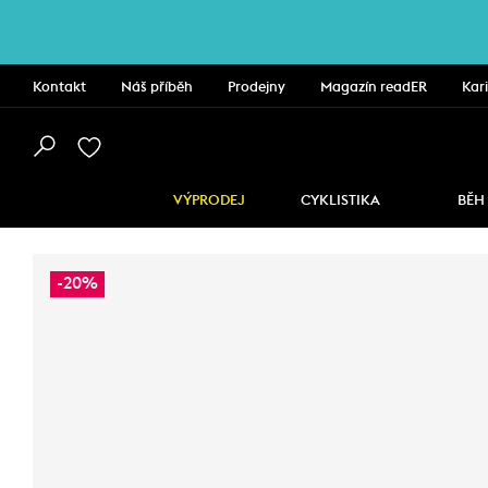
Kontakt
Náš příběh
Prodejny
Magazín readER
Kar
VÝPRODEJ
CYKLISTIKA
BĚH
-20%