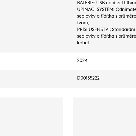
BATERIE: USB nabíjecí lithi
UPÍNACÍ SYSTÉM: Odnímateln
sedlovky a řídítka s průmě
tvaru,
PŘÍSLUŠENSTVÍ: Standardní 
sedlovky a řídítka s průmě
kabel
2024
D00155222