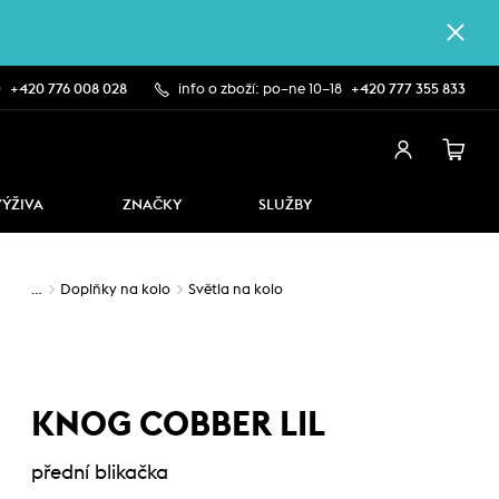
0
+420 776 008 028
info o zboží: po–ne 10–18
+420 777 355 833
VÝŽIVA
ZNAČKY
SLUŽBY
…
Doplňky na kolo
Světla na kolo
KNOG COBBER LIL
přední blikačka