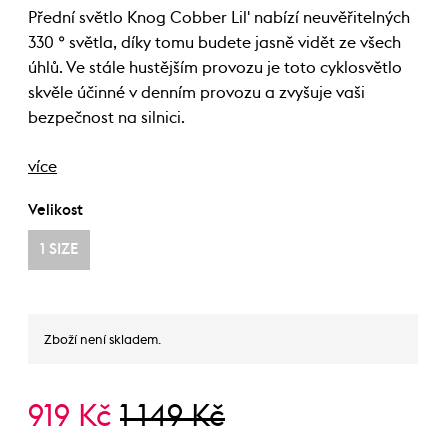
Přední světlo Knog Cobber Lil' nabízí neuvěřitelných
330 ° světla, díky tomu budete jasně vidět ze všech
úhlů. Ve stále hustějším provozu je toto cyklosvětlo
skvěle účinné v denním provozu a zvyšuje vaši
bezpečnost na silnici.
více
Velikost
1 SIZE
Zboží není skladem.
919 Kč
1 149 Kč