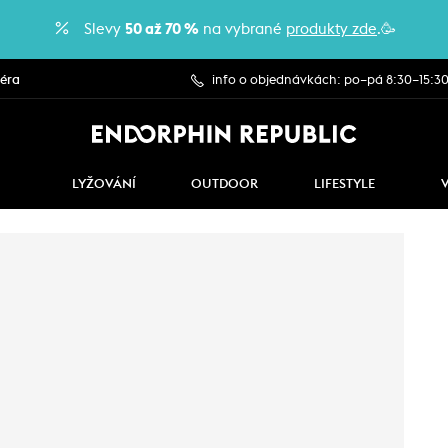
Slevy
50 až 70 %
na vybrané
produkty zde
.🥳
iéra
info o objednávkách: po–pá 8:30–15:3
LYŽOVÁNÍ
OUTDOOR
LIFESTYLE