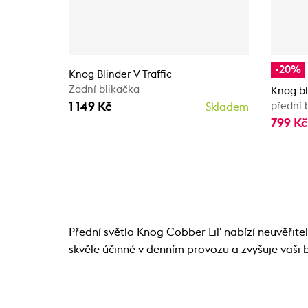
-20%
Knog Blinder V Traffic
Zadní blikačka
Knog bl
1 149 Kč
přední 
Skladem
799 K
Přední světlo Knog Cobber Lil' nabízí neuvěřitel
skvěle účinné v denním provozu a zvyšuje vaši b