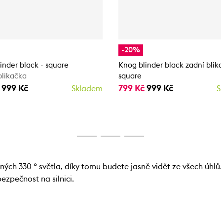
-20%
inder black - square
Knog blinder black zadní blik
blikačka
square
č
999 Kč
799 Kč
999 Kč
Skladem
S
ných 330 ° světla, díky tomu budete jasně vidět ze všech úhlů
ezpečnost na silnici.