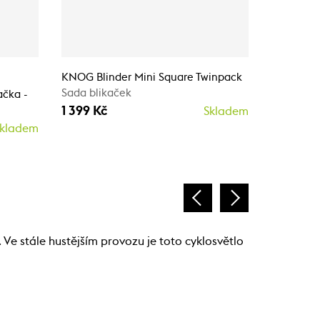
KNOG Blinder Mini Square Twinpack
KNOG Plu
Sada blikaček
899 Kč
ačka -
1 399 Kč
Skladem
kladem
. Ve stále hustějším provozu je toto cyklosvětlo