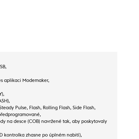
SB,
s aplikaci Modemaker,
),
ASH),
teady Pulse, Flash, Rolling Flash, Side Flash,
u předprogramované,
iody na desce (COB) navržené tak, aby poskytovaly
D kontrolka zhasne po úplném nabití),