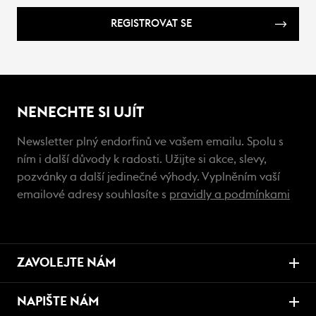
REGISTROVAT SE
NENECHTE SI UJÍT
Newsletter plný endorfinů ve vašem emailu. Spolu s
ním i další důvody k radosti. Užijte si akce, slevy,
pozvánky a další jedinečné výhody. Vyplněním vaší
emailové adresy souhlasíte s
pravidly a podmínkami
ZAVOLEJTE NÁM
NAPIŠTE NÁM