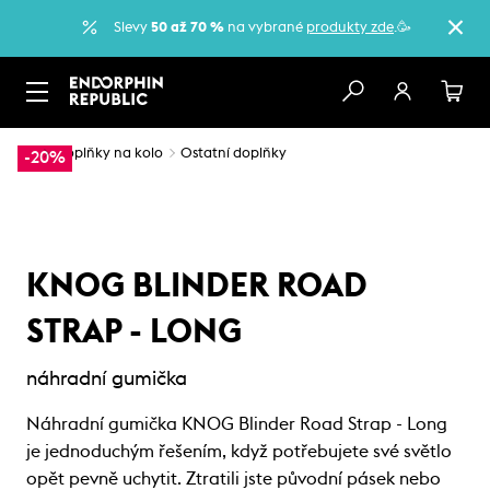
Slevy
50 až 70 %
na vybrané
produkty zde
.🥳
…
Doplňky na kolo
Ostatní doplňky
-20%
KNOG BLINDER ROAD
STRAP - LONG
náhradní gumička
Náhradní gumička KNOG Blinder Road Strap - Long
je jednoduchým řešením, když potřebujete své světlo
opět pevně uchytit. Ztratili jste původní pásek nebo