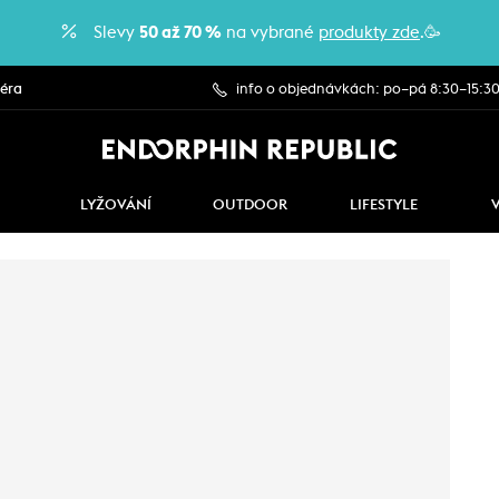
Slevy
50 až 70 %
na vybrané
produkty zde
.🥳
iéra
info o objednávkách: po–pá 8:30–15:3
LYŽOVÁNÍ
OUTDOOR
LIFESTYLE