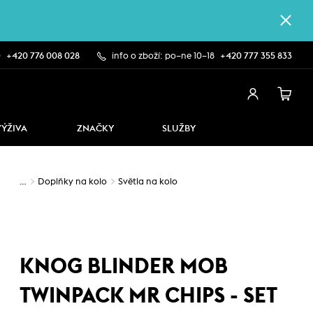
0
+420 776 008 028
info o zboží: po–ne 10–18
+420 777 355 833
VÝŽIVA
ZNAČKY
SLUŽBY
…
Doplňky na kolo
Světla na kolo
KNOG BLINDER MOB
TWINPACK MR CHIPS - SET