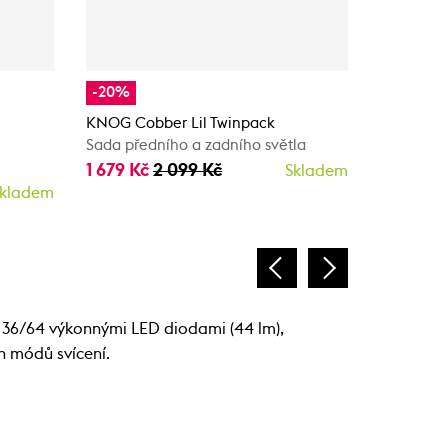
-20%
KNOG Bli
Přední sv
KNOG Cobber Lil Twinpack
1 499 Kč
Sada předního a zadního světla
1 679 Kč
2 099 Kč
Skladem
kladem
s 36/64 výkonnými LED diodami (44 lm),
h módů svícení.