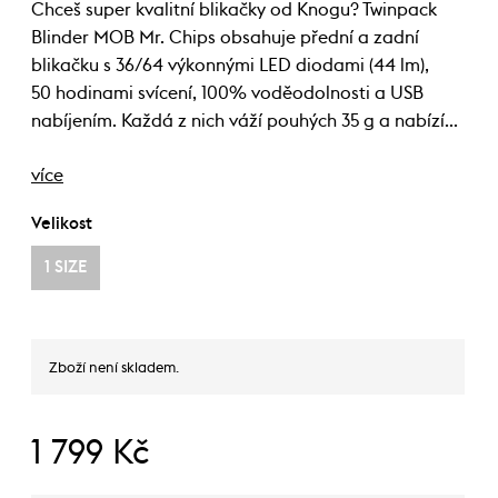
Chceš super kvalitní blikačky od Knogu? Twinpack
Blinder MOB Mr. Chips obsahuje přední a zadní
blikačku s 36/64 výkonnými LED diodami (44 lm),
50 hodinami svícení, 100% voděodolnosti a USB
nabíjením. Každá z nich váží pouhých 35 g a nabízí…
více
Velikost
1 SIZE
Zboží není skladem.
1 799 Kč