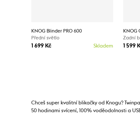
KNOG Blinder PRO 600
KNOG C
Přední světlo
Zadní b
1 699 Kč
1 599 
Skladem
Chceš super kvalitní blikačky od Knogu? Twinp
50 hodinami svícení, 100% voděodolnosti a USB 