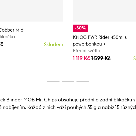
-30%
obber Mid
likačka
KNOG PWR Rider 450ml s
Kč
powerbankou +
Skladem
Přední světlo
1 119 Kč
1 599 Kč
S
ack Blinder MOB Mr. Chips obsahuje přední a zadní blikačku 
nabíjením. Každá z nich váží pouhých 35 g a nabízí 5 různýc