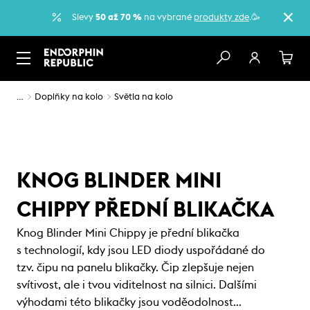
Slevy
50 až 70 %
na vybrané
produkty zde
.🥳
…
Doplňky na kolo
Světla na kolo
KNOG BLINDER MINI
CHIPPY PŘEDNÍ BLIKAČKA
Knog Blinder Mini Chippy je přední blikačka
s technologií, kdy jsou LED diody uspořádané do
tzv. čipu na panelu blikačky. Čip zlepšuje nejen
svítivost, ale i tvou viditelnost na silnici. Dalšími
výhodami této blikačky jsou voděodolnost…