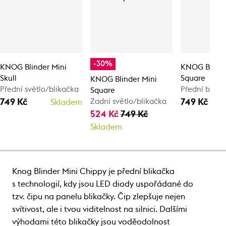
-30%
KNOG Blinder Mini
KNOG Blinde
Skull
Square
KNOG Blinder Mini
Přední světlo/blikačka
Přední blika
Square
749 Kč
749 Kč
Zadní světlo/blikačka
Skladem
524 Kč
749 Kč
Skladem
Knog Blinder Mini Chippy je přední blikačka
s technologií, kdy jsou LED diody uspořádané do
tzv. čipu na panelu blikačky. Čip zlepšuje nejen
svítivost, ale i tvou viditelnost na silnici. Dalšími
výhodami této blikačky jsou voděodolnost