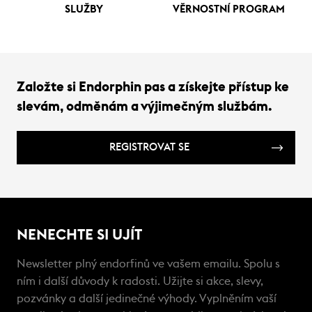
SLUŽBY
VĚRNOSTNÍ PROGRAM
Založte si Endorphin pas a získejte přístup ke
slevám, odměnám a výjimečným službám.
REGISTROVAT SE
NENECHTE SI UJÍT
Newsletter plný endorfinů ve vašem emailu. Spolu s
ním i další důvody k radosti. Užijte si akce, slevy,
pozvánky a další jedinečné výhody. Vyplněním vaší