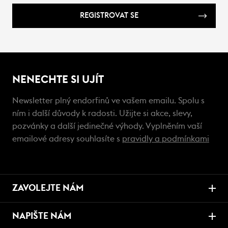
REGISTROVAT SE
NENECHTE SI UJÍT
Newsletter plný endorfinů ve vašem emailu. Spolu s
ním i další důvody k radosti. Užijte si akce, slevy,
pozvánky a další jedinečné výhody. Vyplněním vaší
emailové adresy souhlasíte s
pravidly a podmínkami
ZAVOLEJTE NÁM
NAPIŠTE NÁM