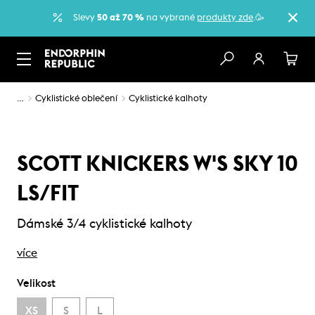
Slevy
50 až 70 %
na vybrané
produkty zde
.🥳
…
Cyklistické oblečení
Cyklistické kalhoty
SCOTT KNICKERS W'S SKY 10
LS/FIT
Dámské 3/4 cyklistické kalhoty
více
Velikost
XS
S
L