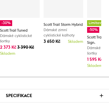
-30%
Limitovaná
Scott Trail Storm Hybrid
-50%
Dámské zimní
Scott Trail Tuned
cyklistické kalhoty
Dámské cyklistické
Scott Trail C
3 650 Kč
šortky
Skladem
Sign.
2 373 Kč
3 390 Kč
Dámské cykli
Skladem
šortky
1 595 Kč
3 
Skladem
SPECIFIKACE