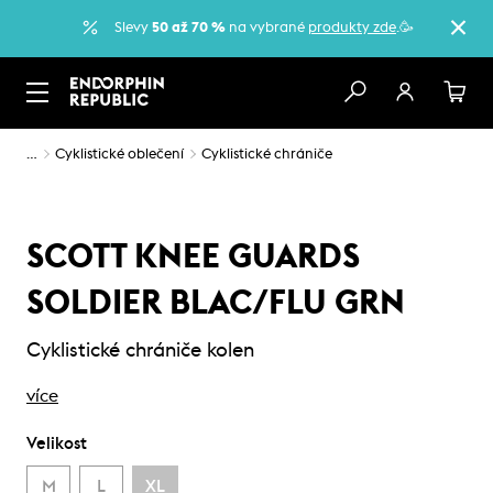
Slevy
50 až 70 %
na vybrané
produkty zde
.🥳
…
Cyklistické oblečení
Cyklistické chrániče
SCOTT KNEE GUARDS
SOLDIER BLAC/FLU GRN
Cyklistické chrániče kolen
více
Velikost
M
L
XL