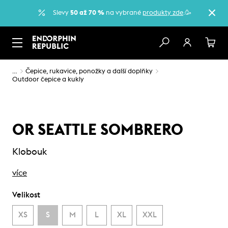
Slevy
50 až 70 %
na vybrané
produkty zde
.🥳
…
Čepice, rukavice, ponožky a další doplňky
Outdoor čepice a kukly
OR SEATTLE SOMBRERO
Klobouk
více
Velikost
XS
S
M
L
XL
XXL