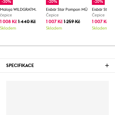
-30%
-20%
-20%
Maloja WILDGRATM.
Eisbär Star Pompon MÜ
Eisbär Star
čepice
Čepice
Čepice
1 008 Kč
1 440 Kč
1 007 Kč
1 259 Kč
1 007 Kč
1 
Skladem
Skladem
Skladem
SPECIFIKACE