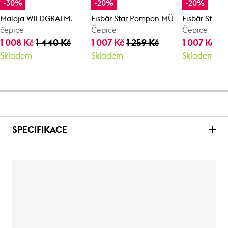
-30%
-20%
-20%
Maloja WILDGRATM.
Eisbär Star Pompon MÜ
Eisbär Star
čepice
Čepice
Čepice
1 008 Kč
1 440 Kč
1 007 Kč
1 259 Kč
1 007 Kč
1 
Skladem
Skladem
Skladem
SPECIFIKACE