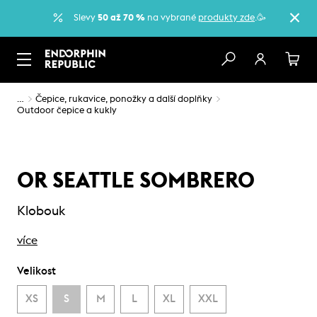
Slevy
50 až 70 %
na vybrané
produkty zde
.🥳
…
Čepice, rukavice, ponožky a další doplňky
Outdoor čepice a kukly
OR SEATTLE SOMBRERO
Klobouk
více
Velikost
XS
S
M
L
XL
XXL