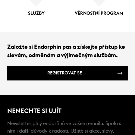
SLUŽBY
VĚRNOSTNÍ PROGRAM
Založte si Endorphin pas a získejte přístup ke
slevám, odměnám a výjimečným službám.
REGISTROVAT SE
NENECHTE SI UJÍT
Newsletter plný endorfinů ve vašem emailu. Spolu s
ním i další důvody k radosti. Užijte si akce, slevy,