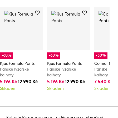
-60%
-60%
-50%
Kjus Formula Pants
Kjus Formula Pants
Colmar Mens
Pánské lyžařské
Pánské lyžařské
Pánské lyžař
kalhoty
kalhoty
kalhoty
5 196 Kč
12 990 Kč
5 196 Kč
12 990 Kč
7 540 Kč
1
Skladem
Skladem
Skladem
Kalhoty Razor jsou na míru dělané pro ambiciózní