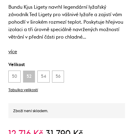
Bundu Kjus Ligety navrhl legendární lyžařský
závodník Ted Ligety pro vášnivé lyžaře a zajistí vám
pohodlí v širokém rozmezí teplot. Poskytuje hřejivou
izolaci a tři úrovně speciálně navržených možností
větrání v přední části pro chladné…
více
Velikost
50
52
54
56
Tabulka velikostí
Zboží není skladem.