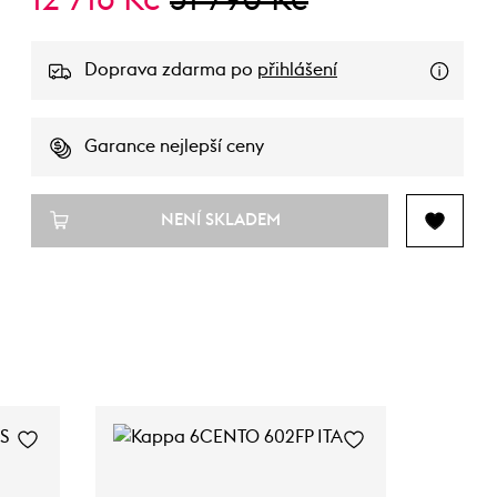
12 716 Kč
31 790 Kč
Doprava zdarma po
přihlášení
Garance nejlepší ceny
NENÍ SKLADEM