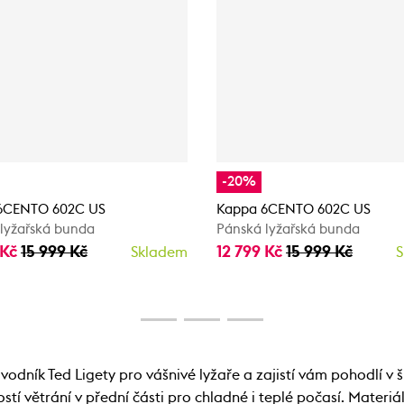
-20%
6CENTO 602C US
Kappa 6CENTO 602C US
lyžařská bunda
Pánská lyžařská bunda
 Kč
15 999 Kč
12 799 Kč
15 999 Kč
Skladem
S
vodník Ted Ligety pro vášnivé lyžaře a zajistí vám pohodlí v 
stí větrání v přední části pro chladné i teplé počasí. Mater