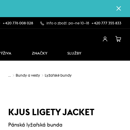
0
+420 776 008 028
info o zboží: po–ne 10–18
+420 777 355 833
VÝŽIVA
ZNAČKY
SLUŽBY
…
Bundy a vesty
Lyžařské bundy
KJUS LIGETY JACKET
Pánská lyžařská bunda