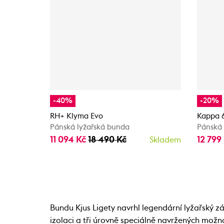
-40%
-20%
RH+ Klyma Evo
Kappa 
Pánská lyžařská bunda
Pánská 
11 094 Kč
18 490 Kč
12 799
Skladem
Bundu Kjus Ligety navrhl legendární lyžařský zá
izolaci a tři úrovně speciálně navržených možno