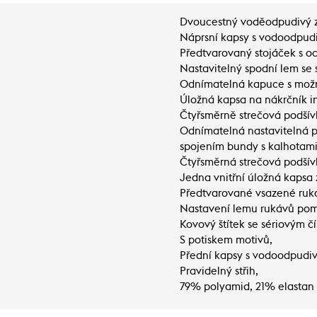
Dvoucestný voděodpudivý z
Náprsní kapsy s vodoodpud
Předtvarovaný stojáček s o
Nastavitelný spodní lem se
Odnímatelná kapuce s možn
Úložná kapsa na nákrčník i
Čtyřsměrně strečová podšív
Odnímatelná nastavitelná 
spojením bundy s kalhotami
Čtyřsměrná strečová podší
Jedna vnitřní úložná kapsa 
Předtvarované vsazené ruk
Nastavení lemu rukávů pom
Kovový štítek se sériovým č
S potiskem motivů,
Přední kapsy s vodoodpudi
Pravidelný střih,
79% polyamid, 21% elastan