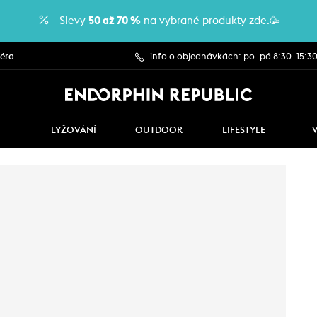
Slevy
50 až 70 %
na vybrané
produkty zde
.🥳
iéra
info o objednávkách: po–pá 8:30–15:3
LYŽOVÁNÍ
OUTDOOR
LIFESTYLE