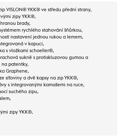
ip VISLON® YKK® ve středu přední strany,
ivými zipy YKK®,
chranou brady,
 systémem rychlého stahování šňůrkou,
ostí nastavení jednou rukou a lemem,
ntegrovaná v kapuci,
ka s vložkami schoeller®,
prachová sukně s protiskluzovou gumou a
 na patentky,
vka Graphene,
ze síťoviny a dvě kapsy na zip YKK®,
ávy s integrovanými kamašemi na ruce,
ocí suchého zipu,
íslem,
vými zipy YKK®,