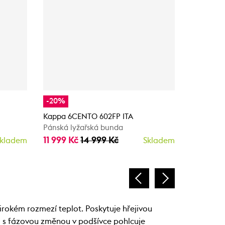
-20%
-60%
Kappa 6CENTO 602FP ITA
Rh+ Klyma
Pánská lyžařská bunda
Pánská l
11 999 Kč
14 999 Kč
5 940 K
kladem
Skladem
širokém rozmezí teplot. Poskytuje hřejivou
iál s fázovou změnou v podšívce pohlcuje