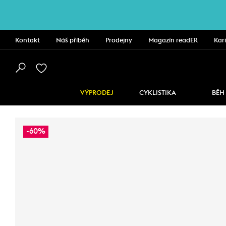
Kontakt
Náš příběh
Prodejny
Magazín readER
Kar
VÝPRODEJ
CYKLISTIKA
BĚH
-60%