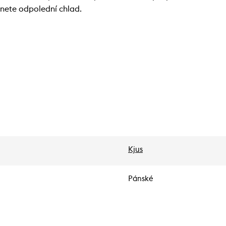
anete odpolední chlad.
Kjus
Pánské