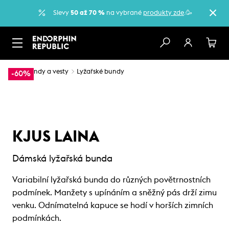
Slevy
50 až 70 %
na vybrané
produkty zde
.🥳
…
Bundy a vesty
Lyžařské bundy
-60%
KJUS LAINA
Dámská lyžařská bunda
Variabilní lyžařská bunda do různých povětrnostních
podmínek. Manžety s upínáním a sněžný pás drží zimu
venku. Odnímatelná kapuce se hodí v horších zimních
podmínkách.