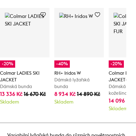
-20%
-40%
-20%
Colmar LADIES SKI
RH+ Iridos W
Colmar LADI
JACKET
Dámská lyžařská
JACKET+EC
Dámská bunda
bunda
Dámská bun
kožešinou
13 336 Kč
16 670 Kč
8 934 Kč
14 890 Kč
14 096 Kč
1
Skladem
Skladem
Skladem
Variabilní lyžařská bunda do různých povětrnostních