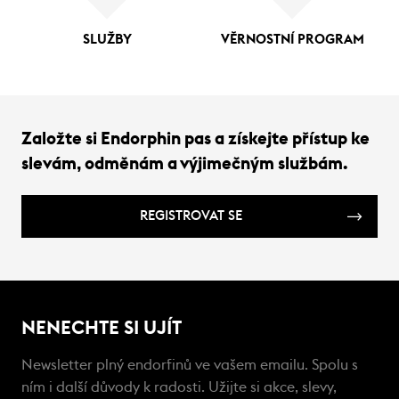
SLUŽBY
VĚRNOSTNÍ PROGRAM
Založte si Endorphin pas a získejte přístup ke
slevám, odměnám a výjimečným službám.
REGISTROVAT SE
NENECHTE SI UJÍT
Newsletter plný endorfinů ve vašem emailu. Spolu s
ním i další důvody k radosti. Užijte si akce, slevy,