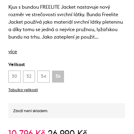
Kjus s bundou FREELITE Jacket nastavuje nový
rozměr ve strečovosti svrchní látky. Bunda Freelite
Jacket používá jako materiál svrchní látky pleteninu
a díky tomu se jedná o nejvíce pružnou, lyžařskou
bundu na trhu. Jako zateplení je použit…
více
Velikost
50
52
54
56
Tabulka velikostí
Zboží není skladem.