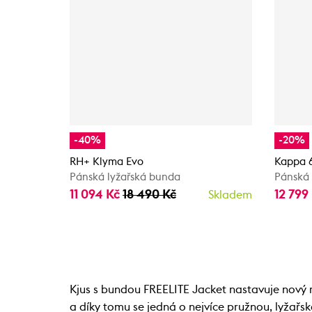
-40%
-20%
RH+ Klyma Evo
Kappa 
Pánská lyžařská bunda
Pánská 
11 094 Kč
18 490 Kč
12 799
Skladem
Kjus s bundou FREELITE Jacket nastavuje nový ro
a díky tomu se jedná o nejvíce pružnou, lyžařsk