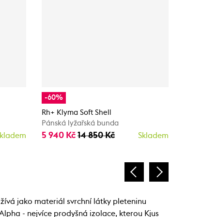
-60%
-20%
Rh+ Klyma Soft Shell
RH+ OLY
Pánská lyžařská bunda
Pánská b
5 940 Kč
14 850 Kč
11 672 K
kladem
Skladem
ívá jako materiál svrchní látky pleteninu
Alpha - nejvíce prodyšná izolace, kterou Kjus