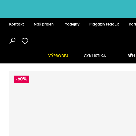
Kontakt
Náš příběh
Prodejny
Magazín readER
Kar
VÝPRODEJ
CYKLISTIKA
BĚH
-60%