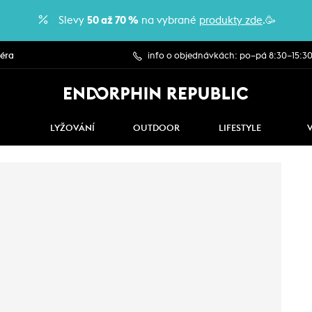
Slevy
50 až 70 %
na vybrané
produkty zde
.🥳
iéra
info o objednávkách: po–pá 8:30–15:3
LYŽOVÁNÍ
OUTDOOR
LIFESTYLE