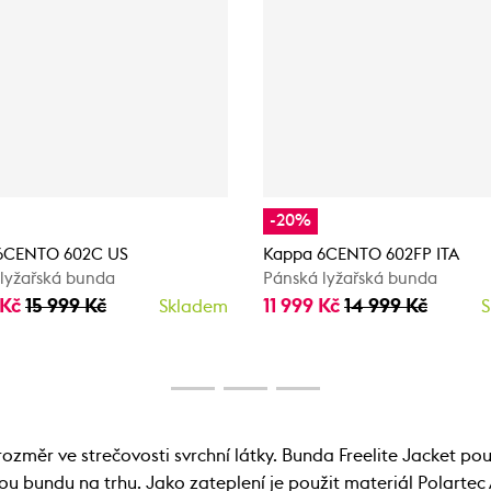
-20%
6CENTO 602C US
Kappa 6CENTO 602FP ITA
lyžařská bunda
Pánská lyžařská bunda
 Kč
15 999 Kč
11 999 Kč
14 999 Kč
Skladem
S
změr ve strečovosti svrchní látky. Bunda Freelite Jacket použ
ou bundu na trhu. Jako zateplení je použit materiál Polartec 