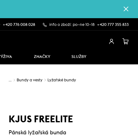
0
+420 776 008 028
info o zboží: po–ne 10–18
+420 777 355 833
VÝŽIVA
ZNAČKY
SLUŽBY
…
Bundy a vesty
Lyžařské bundy
KJUS FREELITE
Pánská lyžařská bunda