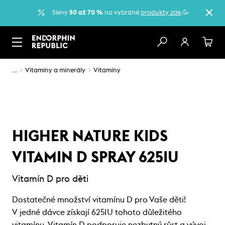
Slevy
50 až 70 %
na vybrané
produkty zde
.🥳
…
Vitamíny a minerály
Vitamíny
HIGHER NATURE KIDS
VITAMIN D SPRAY 625IU
Vitamín D pro děti
Dostatečné množství vitamínu D pro Vaše děti!
V jedné dávce získají 625IU tohoto důležitého