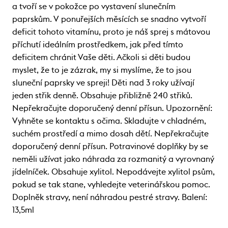
a tvoří se v pokožce po vystavení slunečním
paprskům. V ponuřejších měsících se snadno vytvoří
deficit tohoto vitamínu, proto je náš sprej s mátovou
příchutí ideálním prostředkem, jak před tímto
deficitem chránit Vaše děti. Ačkoli si děti budou
myslet, že to je zázrak, my si myslíme, že to jsou
sluneční paprsky ve spreji! Děti nad 3 roky užívají
jeden střik denně. Obsahuje přibližně 240 střiků.
Nepřekračujte doporučený denní přísun. Upozornění:
Vyhněte se kontaktu s očima. Skladujte v chladném,
suchém prostředí a mimo dosah dětí. Nepřekračujte
doporučený denní přísun. Potravinové doplňky by se
neměli užívat jako náhrada za rozmanitý a vyrovnaný
jídelníček. Obsahuje xylitol. Nepodávejte xylitol psům,
pokud se tak stane, vyhledejte veterinářskou pomoc.
Doplněk stravy, není náhradou pestré stravy. Balení:
13,5ml