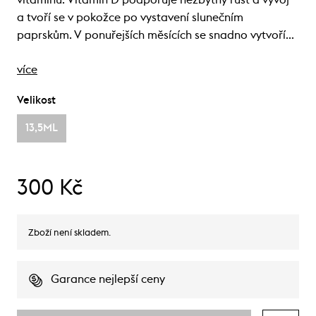
vitamínu. Vitamín D podporuje nezbytný růst a vývoj
a tvoří se v pokožce po vystavení slunečním
paprskům. V ponuřejších měsících se snadno vytvoří…
více
Velikost
13,5ML
300 Kč
Zboží není skladem.
Garance nejlepší ceny