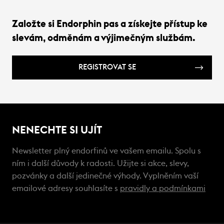
Založte si Endorphin pas a získejte přístup ke
slevám, odměnám a výjimečným službám.
REGISTROVAT SE
NENECHTE SI UJÍT
Newsletter plný endorfinů ve vašem emailu. Spolu s
ním i další důvody k radosti. Užijte si akce, slevy,
pozvánky a další jedinečné výhody. Vyplněním vaší
emailové adresy souhlasíte s
pravidly a podmínkami